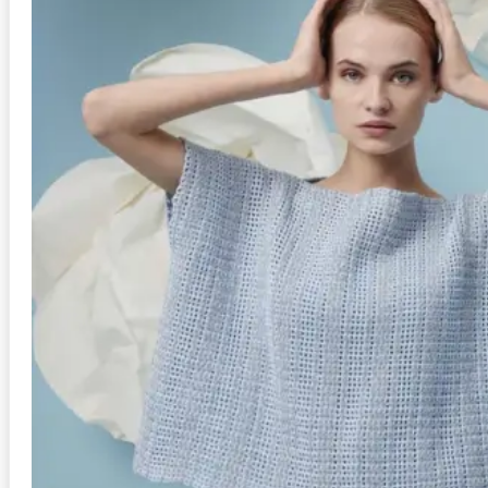
Anleitung in Größen
L/XL, S/M
Stil
Schal
Schwierigkeit
mittel