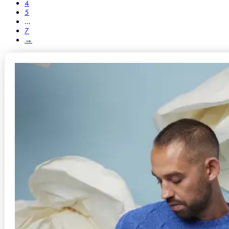
4
5
…
7
→