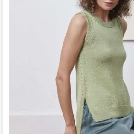
Anleitung in Größen
S/M, L/XL
Stil
Schal
Schwierigkeit
mittel