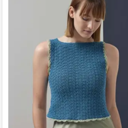
Anleitung in Größen
XS, S/M, L, XL
Stil
Schal
Schwierigkeit
mittel