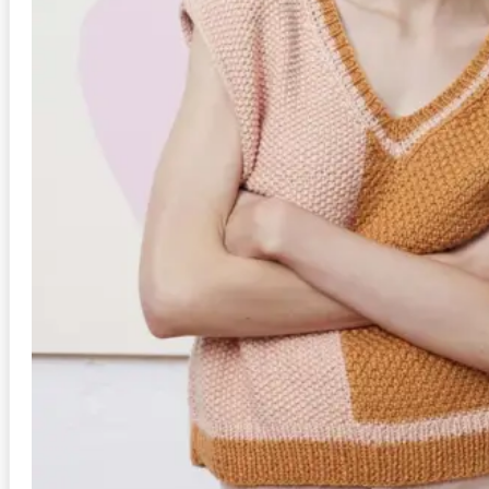
Anleitung in Größen
S/M, L/XL
Stil
Schal
Schwierigkeit
mittel