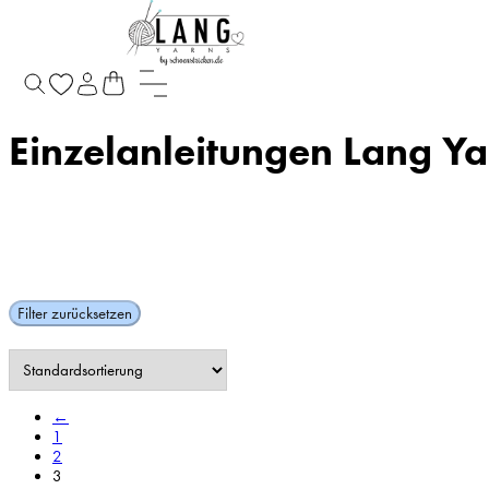
Startseite
/
Anleitungen | Hefte
/
Einzelanleitungen Lang Yarns
/
Seite 3
Einzelanleitungen Lang Ya
Filter zurücksetzen
←
1
2
3