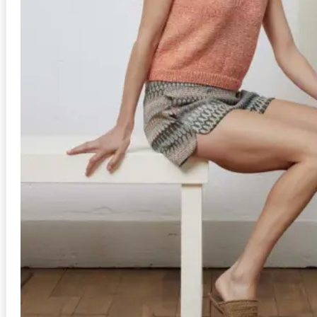
Anleitung in Größen
L/XL, S/M
Stil
Schal
Schwierigkeit
mittel