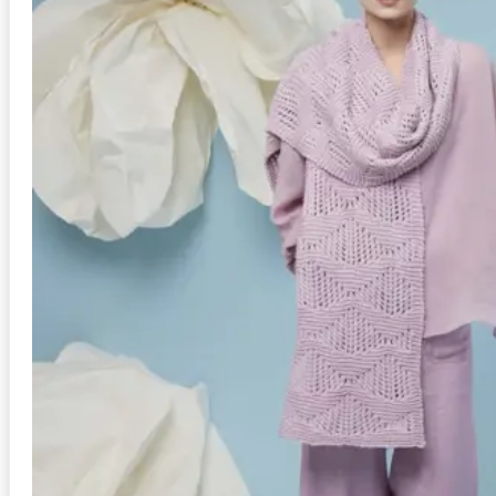
Anleitung in Größen
One Size
Stil
Schal
Schwierigkeit
mittel