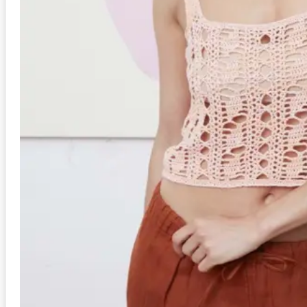
Anleitung in Größen
S/M, L/XL
Stil
Schal
Schwierigkeit
mittel