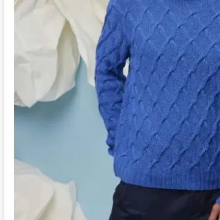
Anleitung in Größen
L/XL, S/M
Stil
Schal
Schwierigkeit
mittel