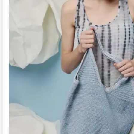
Anleitung in Größen
One Size
Stil
Schal
Schwierigkeit
mittel