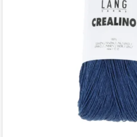
Zusammensetzung
100% Leinen
Lauflänge
~165m / 50g
Nadelstärke
Ø 3-4 mm
Garnstärke
DK
Maschenprobe
21 M x 32 R