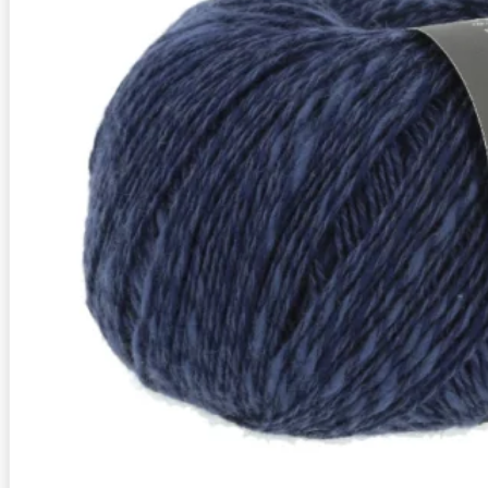
Zusammensetzung
40% Leinen, 32% Baumwolle, 28
Lauflänge
~280m / 100g
Nadelstärke
Ø 3,5-4 mm
Garnstärke
DK
Maschenprobe
20 M x 30 R