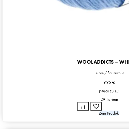
WOOLADDICTS – WH
Leinen / Baumwolle
9,95
€
(
199,00
€
/
kg
)
29 Farben
Zum Produkt