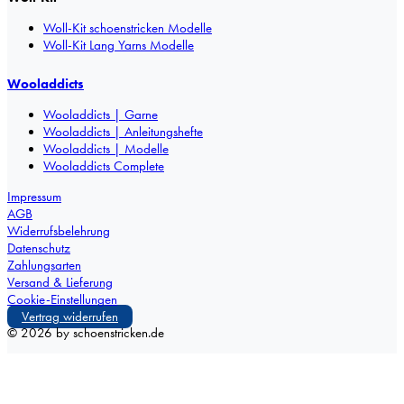
Woll-Kit schoenstricken Modelle
Woll-Kit Lang Yarns Modelle
Wooladdicts
Wooladdicts | Garne
Wooladdicts | Anleitungshefte
Wooladdicts | Modelle
Wooladdicts Complete
Impressum
AGB
Widerrufsbelehrung
Datenschutz
Zahlungsarten
Versand & Lieferung
Cookie-Einstellungen
Vertrag widerrufen
©
2026
by schoenstricken.de