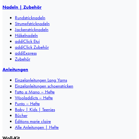
Nadeln | Zubehör
Rundstricknadeln
Strumpfstricknadeln
Jackenstricknadeln
Häkelnadeln
addiClick Etui
addiClick Zubehör
addiExpress
Zubehör
Anleitungen
Einzelanleitungen Lang Yarns
Einzelanleitungen schoenstricken
Fatto a Mano – Hefte
Wooladdicts – Hefte
Punto – Hefte
Baby | Kids | Teenies
Bücher
Éditions marie claire
Alle Anleitungen | Hefte
Woll-Kit