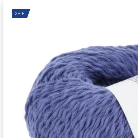
SALE
Zusammensetzung
82% Baumwolle, 18% Ramie (Bre
Lauflänge
~105m / 50g
Nadelstärke
Ø 4-4,5 mm
Garnstärke
Worsted
Maschenprobe