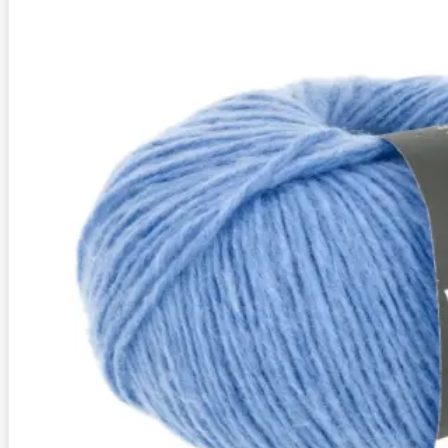
Zusammensetzung
76% Leinen, 24% Baumwo
Lauflänge
~125m / 50g
Nadelstärke
Ø 3-4 mm
Garnstärke
Worsted
Maschenprobe
19 M x 26 R