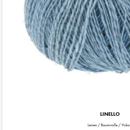
Nadelstärke
Ø 3,5-4 mm
Garnstärke
Worsted
Maschenprobe
20 M x 30 R
LINELLO
Leinen / Baumwolle / Visko