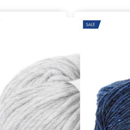
SALE
Zusammensetzung
ine - mulesing free)
100% Kaschmir
Lauflänge
~50m / 25g
Nadelstärke
Ø 6-7 mm
Garnstärke