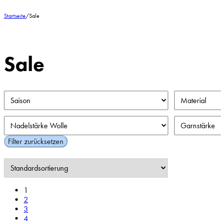
Startseite
/
Sale
Sale
Filter zurücksetzen
1
2
3
4