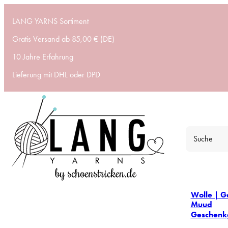
LANG YARNS Sortiment
Gratis Versand ab 85,00 € (DE)
10 Jahre Erfahrung
Lieferung mit DHL oder DPD
Wolle | G
Muud
Geschenk