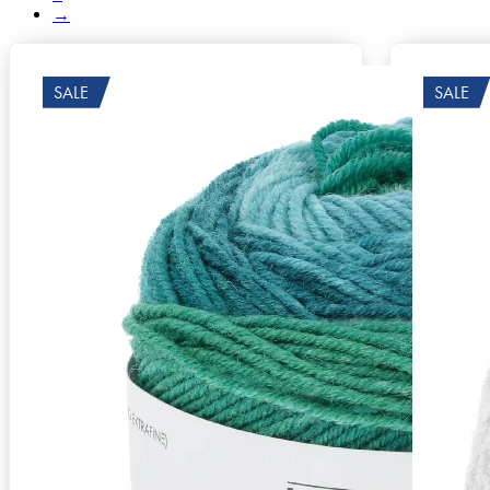
→
SALE
SALE
Zusammensetzung
Superwash, 100% Schurwolle (Merino extraf
Lauflänge
~150m / 50g
Nadelstärke
Ø 3-3,5 mm
Garnstärke