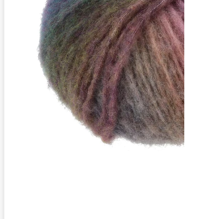
88% Schurwolle (Merino extrafine - mulesing fre
Lauflänge
~270m / 100g
Nadelstärke
Ø 6-7 mm
Garnstärke
Chunky
Maschenprobe
11 M x 18 R