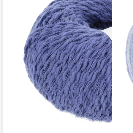
Zusammensetzung
82% Baumwolle, 18% Ramie (Br
Lauflänge
~105m / 50g
Nadelstärke
Ø 4-4,5 mm
Garnstärke
Worsted
Maschenprobe
19 M x 27 R