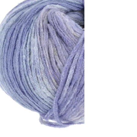
Zusammensetzung
ennnessel)
84% Baumwolle, 16% Polyamid (Recycled)
Lauflänge
~240m / 50g
Nadelstärke
Ø 3,5-4 mm
Garnstärke
DK
Maschenprobe
21 M x 36 R