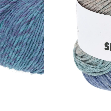
100% Schurwolle (Merino extrafine – mulesing free)
Lauflänge
~170m / 50g
Nadelstärke
Ø 4,5-5 mm
Garnstärke
Worsted
Maschenprobe
19 M x 27 R