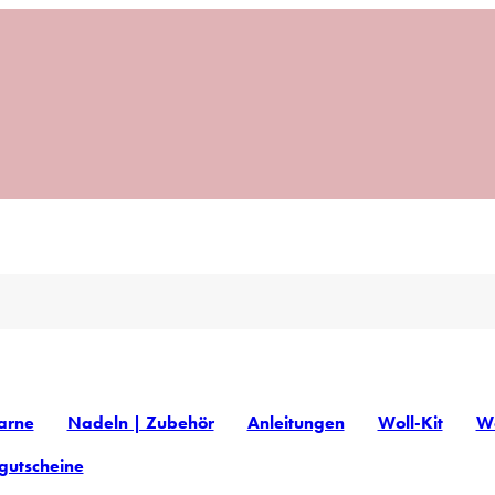
arne
Nadeln | Zubehör
Anleitungen
Woll-Kit
Wo
gutscheine