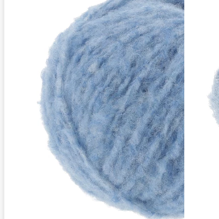
Zusammensetzung
62% Schurwolle (Merino superfine), 26% Ba
Lauflänge
~175m / 50g
Nadelstärke
Ø 3,5-4 mm
Garnstärke
Worsted
Maschenprobe
16 M x 24 R