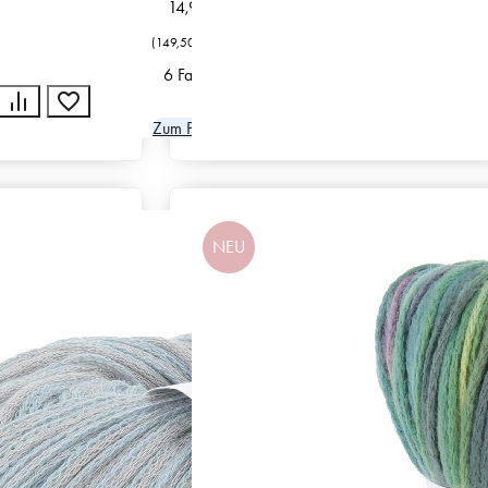
14,95
€
(
149,50
€
/
kg
)
6 Farben
Zum Produkt
NEU