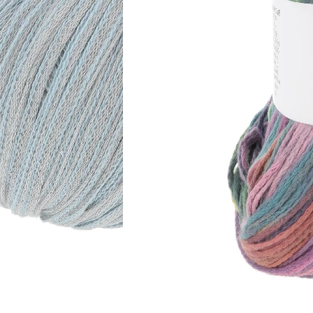
Zusammensetzung
100% Baumwolle
Lauflänge
~140m / 50g
Nadelstärke
Ø 4-4,5 mm
Garnstärke
DK
Maschenprobe
22 M x 32 R