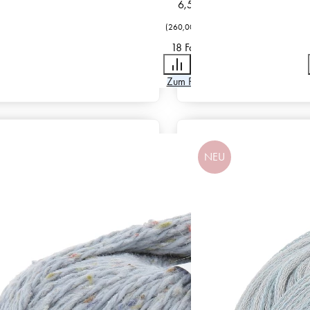
6,50
€
(
260,00
€
/
kg
)
18 Farben
Zum Produkt
NEU