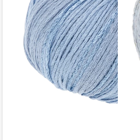
Zusammensetzung
58% Viskose, 42% Baumw
Lauflänge
~190m / 50g
Nadelstärke
Ø 3,5-4 mm
Garnstärke
Sport
Maschenprobe
24 M x 35 R