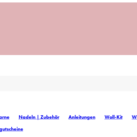
arne
Nadeln | Zubehör
Anleitungen
Woll-Kit
Wo
gutscheine