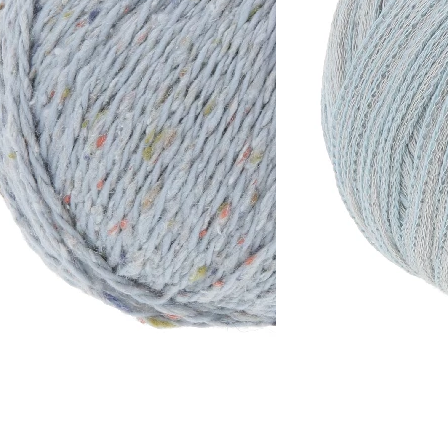
Zusammensetzung
olle
9% Polyester, 67% Baumwolle, 24% Seide
Lauflänge
~130m / 50g
Nadelstärke
Ø 3,5-4 mm
Garnstärke
Worsted
Maschenprobe
19 M x 26 R