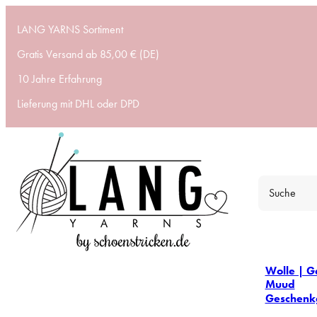
LANG YARNS Sortiment
Gratis Versand ab 85,00 € (DE)
10 Jahre Erfahrung
Lieferung mit DHL oder DPD
Wolle | G
Muud
Geschenk