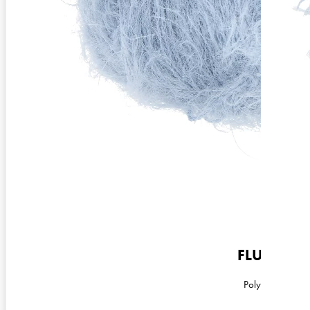
Garnstärke
Beilaufgarn
FLUFFY
Polyamid