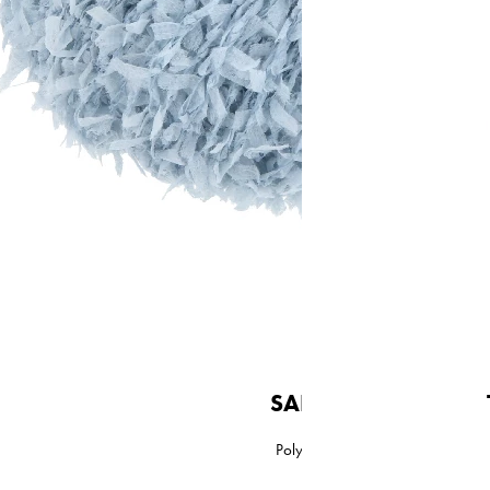
Garnstärke
Beilaufgarn
SALSA
Polyamid