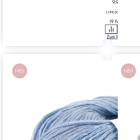
9,95
€
(
199,00
€
/
kg
)
19 Farben
Zum Produkt
NEU
NEU