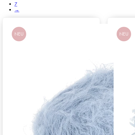
7
→
NEU
NEU
Zusammensetzung
100% Polyamid
Lauflänge
~205m / 50g