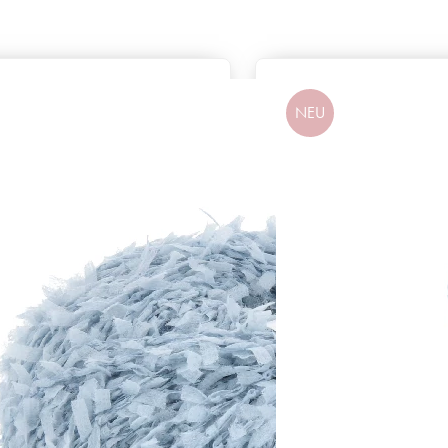
NEU
Zusammensetzung
100% Polyamid
Lauflänge
~120m / 25g