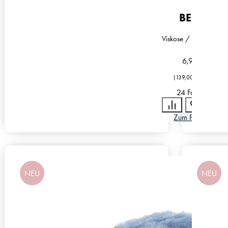
BELLE
Viskose / Baumwolle
6,95
€
(
139,00
€
/
kg
)
24 Farben
Zum Produkt
NEU
NEU