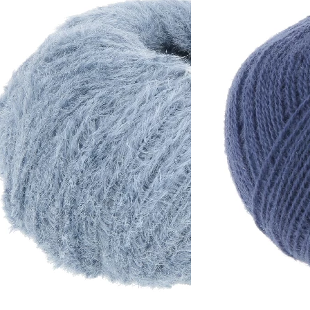
Zusammensetzung
umwolle, 12% Polyamid
51% Viskose, 49% Polyamid
Lauflänge
~170m / 50g
Nadelstärke
Ø 3,5-4 mm
Garnstärke
DK
Maschenprobe
23 M x 35 R