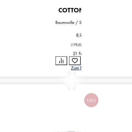
COTTON TWEED
Baumwolle / Seide / Polyester
8,95
€
(
179,00
€
/
kg
)
21 Farben
Zum Produkt
NEU