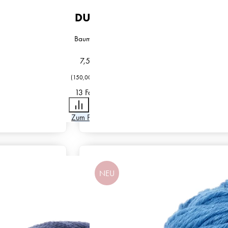
DUETT
Baumwolle
7,50
€
(
150,00
€
/
kg
)
13 Farben
Zum Produkt
NEU