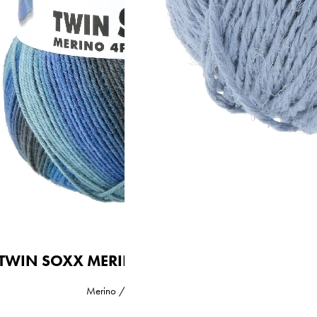
Garnstärke
Sock / Baby
Maschenprobe
30 M x 41 R
TWIN SOXX MERINO 4-FACH/4-PLY
Merino / Polyamid