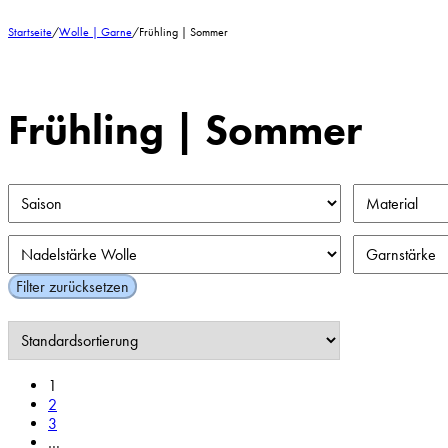
Startseite
/
Wolle | Garne
/
Frühling | Sommer
Frühling | Sommer
Filter zurücksetzen
1
2
3
…