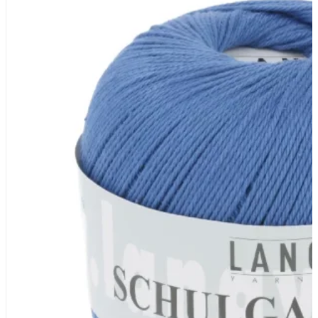
Zusammensetzung
100% Baumwolle
Lauflänge
~160m / 50g
Nadelstärke
Ø 2-3 mm
Garnstärke
Sport
Maschenprobe
26 M x 30 R