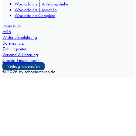
Wooladdicts | Anleitungshefte
Wooladdicts | Modelle
Wooladdicts Complete
Impressum
AGB
Widerrufsbelehrung
Datenschutz
Zahlungsarten
Versand & Lieferung
Cookie-Einstellungen
Vertrag widerrufen
©
2026
by schoenstricken.de