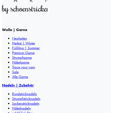
Wolle | Garne
Neuheiten
Herbst | Winter
Frühling | Sommer
Premium Garne
Strumpfgarne
Häkelgarne
Trace your yarn
Sale
Alle Garne
Nadeln | Zubehör
Rundstricknadeln
Strumpfstricknadeln
Jackenstricknadeln
Häkelnadeln