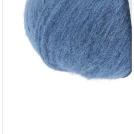
72% Alpaka (Baby Alpaca), 16% Poly
Lauflänge
~190m / 50g
Nadelstärke
Ø 4,5-5 mm
Garnstärke
Worsted
Maschenprobe
16 M x 25 R