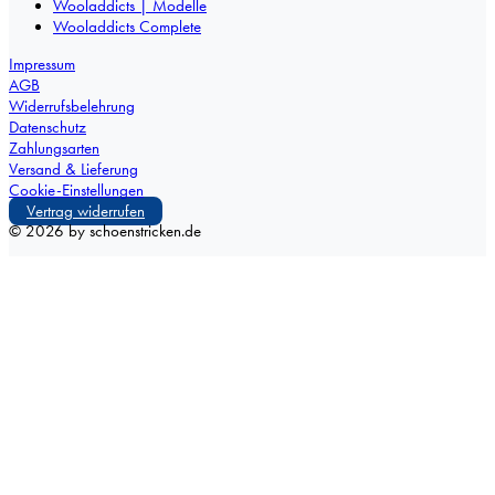
Wooladdicts | Modelle
Wooladdicts Complete
Impressum
AGB
Widerrufsbelehrung
Datenschutz
Zahlungsarten
Versand & Lieferung
Cookie-Einstellungen
Vertrag widerrufen
©
2026
by schoenstricken.de