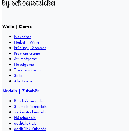
Wolle | Garne
Neuheiten
Herbst | Winter
Frühling | Sommer
Premium Garne
Strumpfgarne
Häkelgarne
Trace your yarn
Sale
Alle Garne
Nadeln | Zubehör
Rundstricknadeln
Strumpfstricknadeln
Jackenstricknadeln
Häkelnadeln
addiClick Etui
addiClick Zubehör