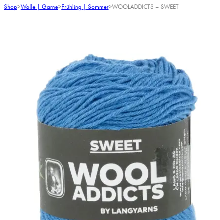
Shop
>
Wolle | Garne
>
Frühling | Sommer
>
WOOLADDICTS – SWEET