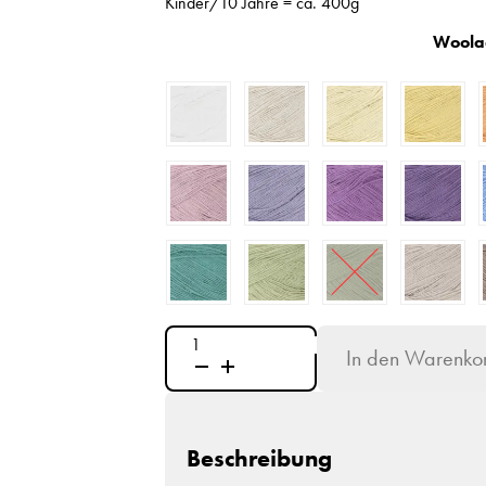
Kinder/10 Jahre = ca. 400g
Woola
WOOLADDICTS
In den Warenko
-
SWEET
Menge
Beschreibung