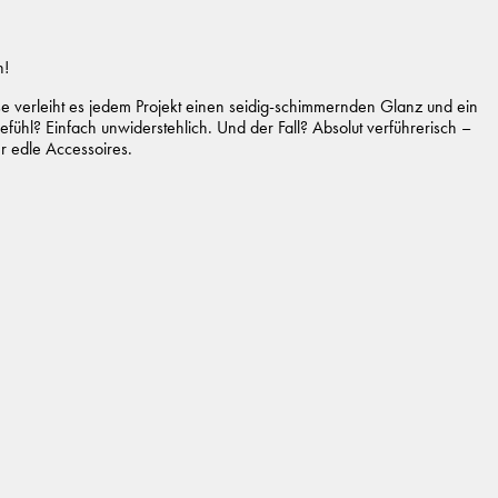
n!
 verleiht es jedem Projekt einen seidig-schimmernden Glanz und ein
gefühl? Einfach unwiderstehlich. Und der Fall? Absolut verführerisch –
er edle Accessoires.
 Viskose (Bamboo)