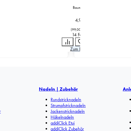
Baumwolle
4,95
€
(
99,00
€
/
kg
)
14 Farben
Zum Produkt
Nadeln | Zubehör
Anl
Rundstricknadeln
Strumpfstricknadeln
r
Jackenstricknadeln
Häkelnadeln
addiClick Etui
addiClick Zubehör