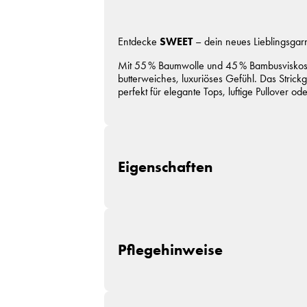
Entdecke
SWEET
– dein neues Lieblingsgar
Mit 55 % Baumwolle und 45 % Bambusviskose
butterweiches, luxuriöses Gefühl. Das Strick
perfekt für elegante Tops, luftige Pullover od
Eigenschaften
Zusammensetzung:
55% Baumwolle, 45%
Lauflänge:
~135m / 50g
Pflegehinweise
Nadelstärke:
Ø 3,5-4 mm
Garnstärke:
DK
Maschenprobe:
22 M x 31 R
Verbrauch:
Damen/M = ca. 500g