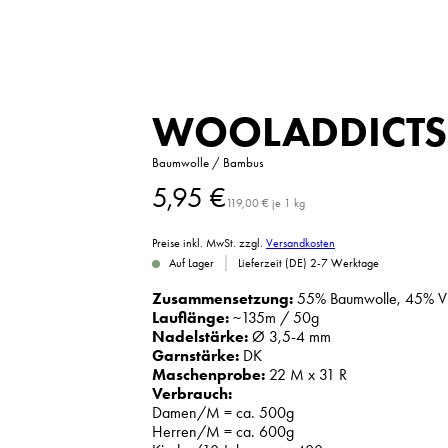
WOOLADDICTS 
Baumwolle / Bambus
5,95
€
119,00
€
je
1
kg
Preise inkl. MwSt.
zzgl.
Versandkosten
|
Auf Lager
Lieferzeit (DE) 2-7 Werktage
Zusammensetzung:
55% Baumwolle, 45% Vi
Lauflänge:
~135m / 50g
Nadelstärke:
Ø 3,5-4 mm
Garnstärke:
DK
Maschenprobe:
22 M x 31 R
Verbrauch:
Damen/M = ca. 500g
Herren/M = ca. 600g