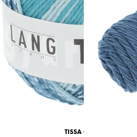
~80m / 50g
Nadelstärke
Ø 3,5-4,5 mm
Garnstärke
Worsted
Maschenprobe
19 M x 24 R
 COLOR
TISSA COLOR