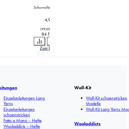
Schurwolle / Polyamid
4,95
€
(
99,00
€
/
kg
)
84 Farben
Zum Produkt
eitungen
Woll-Kit
Einzelanleitungen Lang
Woll-Kit schoenstricken
Yarns
Modelle
Einzelanleitungen
Woll-Kit Lang Yarns Mod
schoenstricken
Fatto a Mano – Hefte
Wooladdicts
Wooladdicts – Hefte