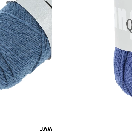
~210m / 50g
Nadelstärke
Ø 2,5-3,5 mm
Garnstärke
Sock / Baby
Maschenprobe
30 M x 41 R
JAWOLL