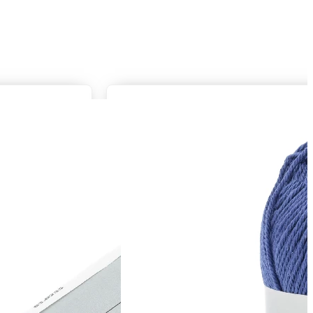
r
Zusammensetzung
75% Schurwolle, 25% Polyamid, Superwash
Lauflänge