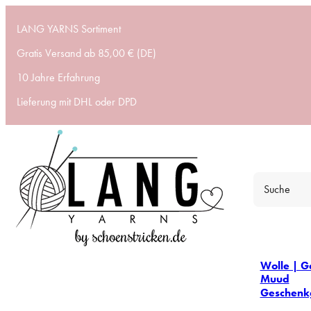
LANG YARNS Sortiment
Gratis Versand ab 85,00 € (DE)
10 Jahre Erfahrung
Lieferung mit DHL oder DPD
Wolle | G
Muud
Geschenk