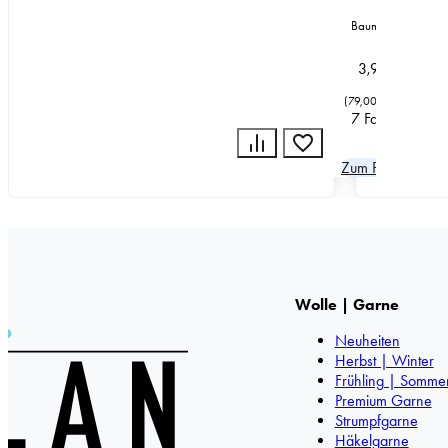
Baumwolle
3,95
€
(
79,00
€
/
kg
)
7 Farben
Zum Produkt
Wolle | Garne
Neuheiten
Herbst | Winter
Frühling | Somme
Premium Garne
Strumpfgarne
Häkelgarne