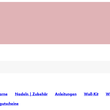
arne
Nadeln | Zubehör
Anleitungen
Woll-Kit
Wo
gutscheine