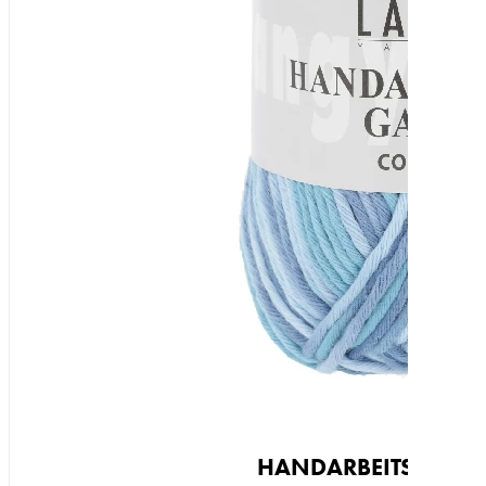
~84m / 50g
Nadelstärke
Ø 3,5-4,5 mm
Garnstärke
DK
Maschenprobe
21 M x 30 R
HANDARBEITSGARN