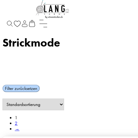
Startseite
/
Anleitungen | Hefte
/
Strickmode
Strickmode
Filter zurücksetzen
1
2
→