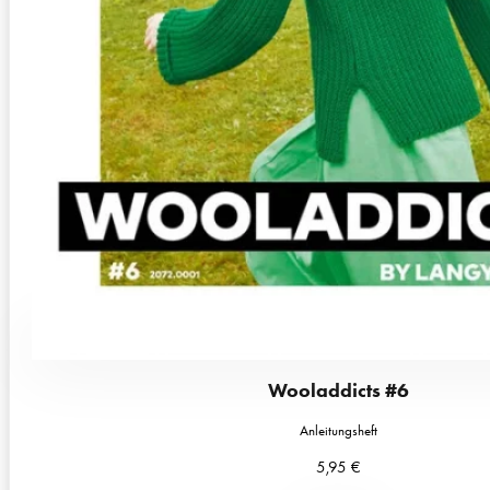
Wooladdicts #6
Anleitungsheft
5,95
€