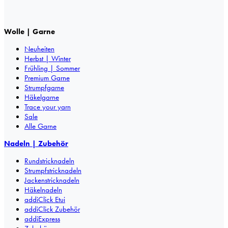
Wolle | Garne
Neuheiten
Herbst | Winter
Frühling | Sommer
Premium Garne
Strumpfgarne
Häkelgarne
Trace your yarn
Sale
Alle Garne
Nadeln | Zubehör
Rundstricknadeln
Strumpfstricknadeln
Jackenstricknadeln
Häkelnadeln
addiClick Etui
addiClick Zubehör
addiExpress