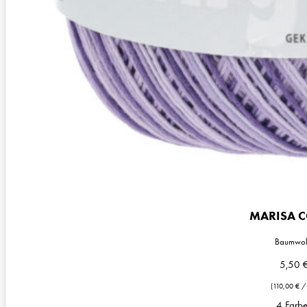
MARISA 
Baumwol
5,50
(
110,00
€
4 Farb