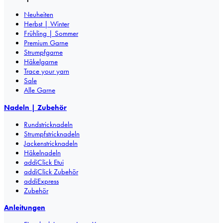
Neuheiten
Herbst | Winter
Frühling | Sommer
Premium Garne
Strumpfgarne
Häkelgarne
Trace your yarn
Sale
Alle Garne
Nadeln | Zubehör
Rundstricknadeln
Strumpfstricknadeln
Jackenstricknadeln
Häkelnadeln
addiClick Etui
addiClick Zubehör
addiExpress
Zubehör
Anleitungen