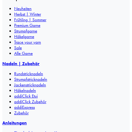
Neuheiten
Herbst | Winter
Frühling | Sommer
Premium Garne
Strumpfgarne
Häkelgarne
Trace your yarn
Sale
Alle Garne
Nadeln | Zubehör
Rundstricknadeln
Strumpfstricknadeln
Jackenstricknadeln
Häkelnadeln
addiClick Etui
addiClick Zubehör
addiExpress
Zubehör
Anleitungen