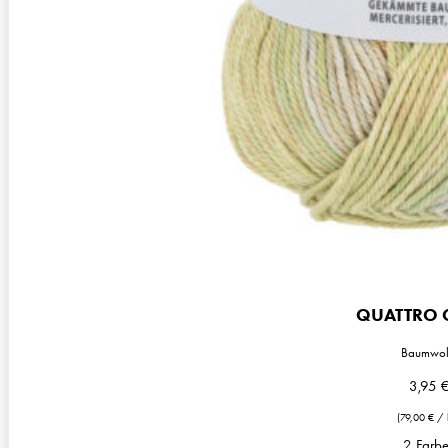
QUATTRO 
Baumwol
3,95
(
79,00
€
/
2 Farb