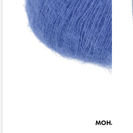
Nadelstärke
Ø 2,5-3 mm
Garnstärke
Sock / Baby
Maschenprobe
29 M x 43 R
MOHAIR 21