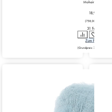
Mohair / Seide
18,95
€
(
758,00
€
/
kg
)
31 Farben
Zum Produkt
(Grundpreis:
758,00
€
/
kg