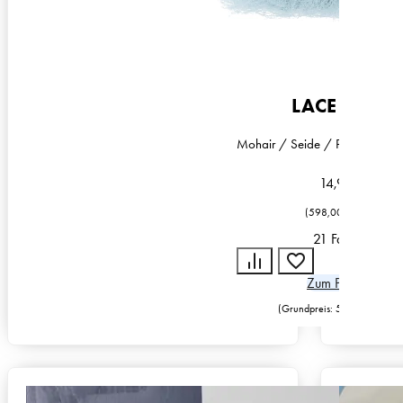
LACE LAMÉ
Mohair / Seide / Polyester / 
14,95
€
(
598,00
€
/
kg
)
21 Farben
Zum Produkt
(Grundpreis:
598,00
€
/
kg