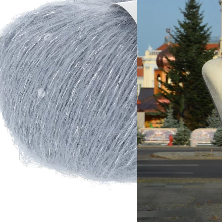
Zusammensetzung
lyester, 7% Polyamid
35% Wolle, 5% Polyester, 4% Polyamid, 18% Seide, 38% Mohair 
Lauflänge
~140m / 25g
Nadelstärke
Ø 3-3,5 mm
Garnstärke
DK
Maschenprobe
22 M x 36 R