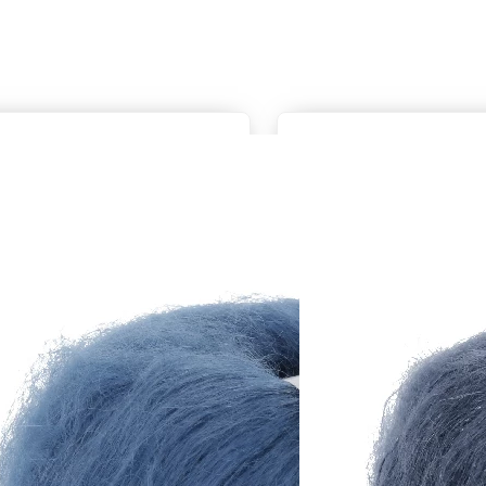
Zusammensetzung
), 42% Seide
23% Seide, 77% Mohair (Superkid)
Lauflänge
~175m / 25g