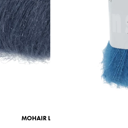
Nadelstärke
Ø 3-3,5 mm
Garnstärke
DK
Maschenprobe
22 M x 36 R
MOHAIR LUXE LAMÉ