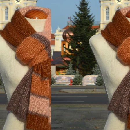
Garnstärke
(Superkid)
Sport
Anleitung in Größen
One Size
Stil
Schal
Schwierigkeit
leicht