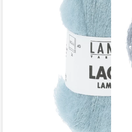
Zusammensetzung
30% Seide, 55% Mohair (Superkid), 8% Po
Lauflänge
~310m / 25g
Nadelstärke
Ø 3-3,5 mm
Garnstärke
Sport
Maschenprobe
26 M x 40 R