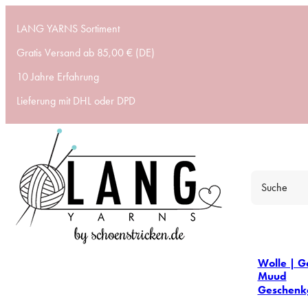
LANG YARNS Sortiment
Gratis Versand ab 85,00 € (DE)
10 Jahre Erfahrung
Lieferung mit DHL oder DPD
Wolle | G
Muud
Geschenk