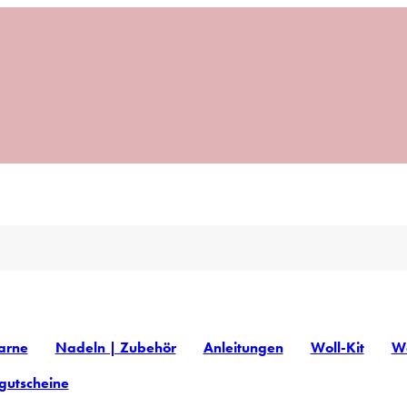
arne
Nadeln | Zubehör
Anleitungen
Woll-Kit
Wo
gutscheine