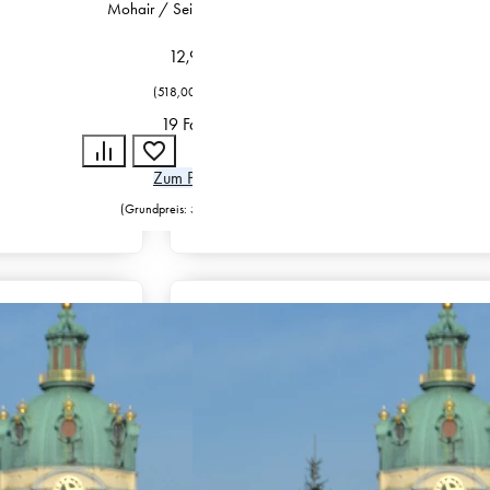
Mohair / Seide / Polyester
12,95
€
(
518,00
€
/
kg
)
19 Farben
Zum Produkt
(Grundpreis:
518,00
€
/
kg
)