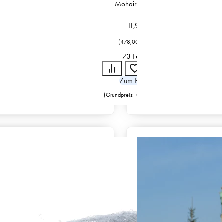
Mohair / Seide
11,95
€
(
478,00
€
/
kg
)
73 Farben
Zum Produkt
)
(Grundpreis:
478,00
€
/
kg
)