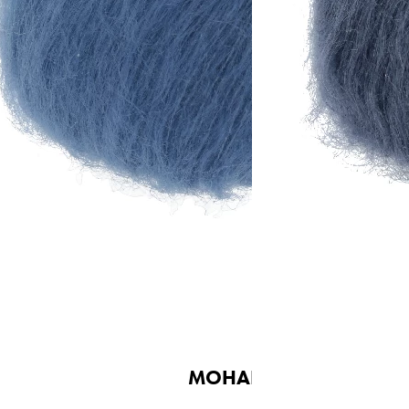
Nadelstärke
Ø 3-3,5 mm
Garnstärke
DK
Maschenprobe
22 M x 36 R
MOHAIR LUXE