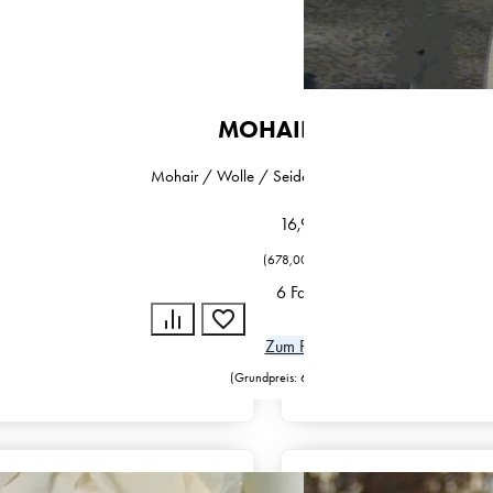
MOHAIR FANCY
Polyamid
Mohair / Wolle / Seide / Polyester / Polyamid
16,95
€
(
678,00
€
/
kg
)
6 Farben
Zum Produkt
)
(Grundpreis:
678,00
€
/
kg
)