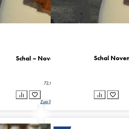
Schal Novem
Schal – November Mood
72,00
€
Zum Produkt