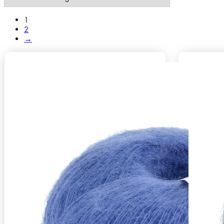
1
2
→
Zusammensetzung
58% Mohair (Superkid - 21 Mikron
Lauflänge
~375m / 25g