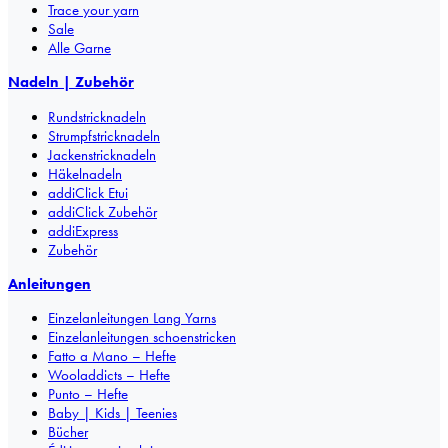
Trace your yarn
Sale
Alle Garne
Nadeln | Zubehör
Rundstricknadeln
Strumpfstricknadeln
Jackenstricknadeln
Häkelnadeln
addiClick Etui
addiClick Zubehör
addiExpress
Zubehör
Anleitungen
Einzelanleitungen Lang Yarns
Einzelanleitungen schoenstricken
Fatto a Mano – Hefte
Wooladdicts – Hefte
Punto – Hefte
Baby | Kids | Teenies
Bücher