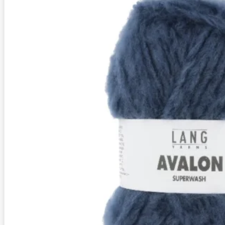
Zusammensetzung
Superwash, 60% Schurwolle (Merino extrafine),
Lauflänge
~82m / 50g
Nadelstärke
Ø 8 mm
Garnstärke
Chunky
Maschenprobe
11 M x 15 R