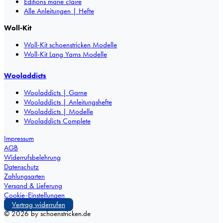
Éditions marie claire
Alle Anleitungen | Hefte
Woll-Kit
Woll-Kit schoenstricken Modelle
Woll-Kit Lang Yarns Modelle
Wooladdicts
Wooladdicts | Garne
Wooladdicts | Anleitungshefte
Wooladdicts | Modelle
Wooladdicts Complete
Impressum
AGB
Widerrufsbelehrung
Datenschutz
Zahlungsarten
Versand & Lieferung
Cookie-Einstellungen
Vertrag widerrufen
©
2026
by schoenstricken.de