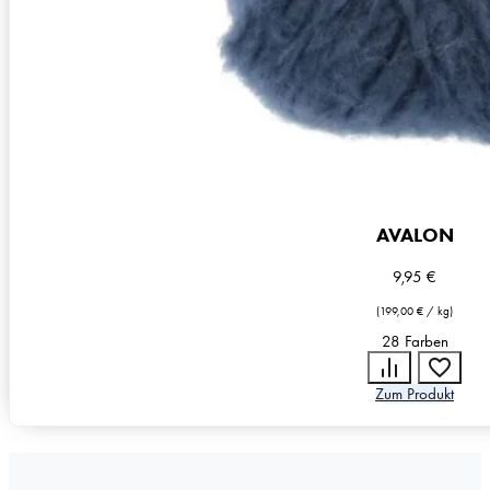
AVALON
9,95
€
(
199,00
€
/
kg
)
28 Farben
Zum Produkt