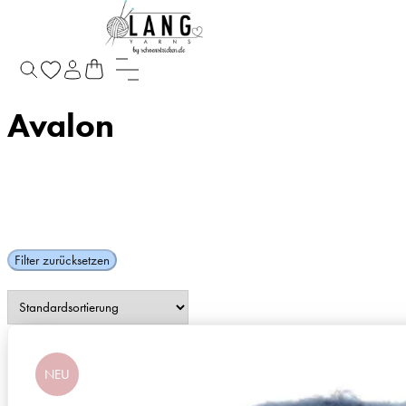
Startseite
/
Produkte verschlagwortet mit „Avalon“
Avalon
Filter zurücksetzen
NEU