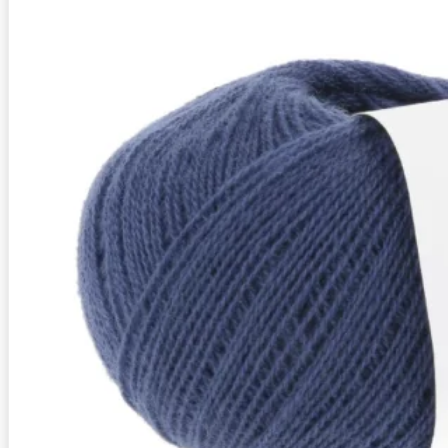
Zusammensetzung
100% Kaschmir
Lauflänge
~320m / 25g
Nadelstärke
Ø 2,5-3 mm
Garnstärke
Sock / Baby
Maschenprobe
27 M x 47 R