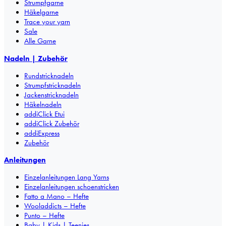
Strumpfgarne
Häkelgarne
Trace your yarn
Sale
Alle Garne
Nadeln | Zubehör
Rundstricknadeln
Strumpfstricknadeln
Jackenstricknadeln
Häkelnadeln
addiClick Etui
addiClick Zubehör
addiExpress
Zubehör
Anleitungen
Einzelanleitungen Lang Yarns
Einzelanleitungen schoenstricken
Fatto a Mano – Hefte
Wooladdicts – Hefte
Punto – Hefte
Baby | Kids | Teenies