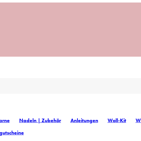
arne
Nadeln | Zubehör
Anleitungen
Woll-Kit
Wo
gutscheine