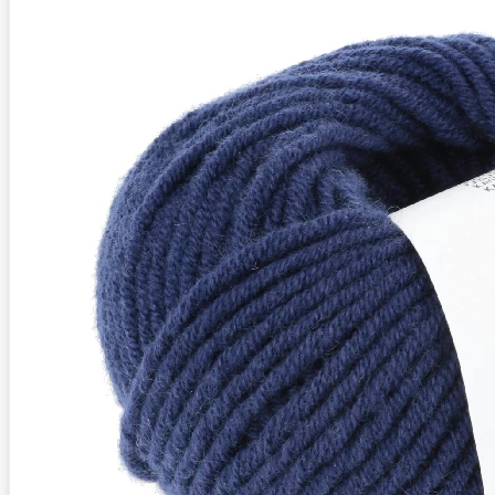
Zusammensetzung
100% Kaschmir
Lauflänge
~45m / 25g
Nadelstärke
Ø 5,5-6 mm
Garnstärke
Worsted
Maschenprobe
16 M x 22 R