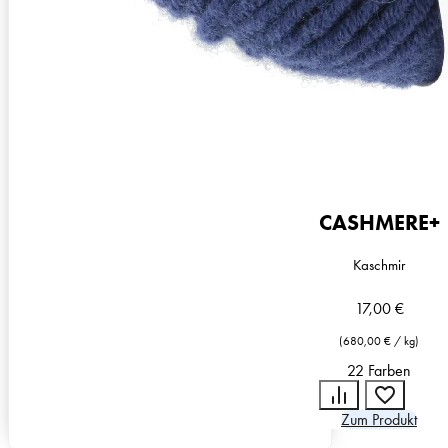
CASHMERE+
Kaschmir
17,00
€
(
680,00
€
/
kg
)
22 Farben
Zum Produkt