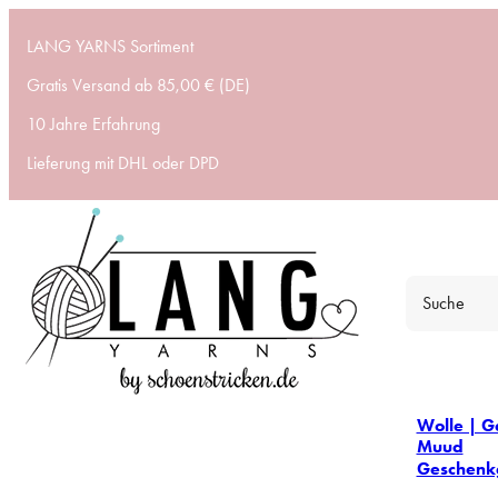
LANG YARNS Sortiment
Gratis Versand ab 85,00 € (DE)
10 Jahre Erfahrung
Lieferung mit DHL oder DPD
Wolle | G
Muud
Geschenk