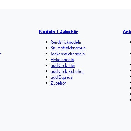
Nadeln | Zubehör
Anl
Rundstricknadeln
Strumpfstricknadeln
r
Jackenstricknadeln
Häkelnadeln
addiClick Etui
addiClick Zubehör
addiExpress
Zubehör