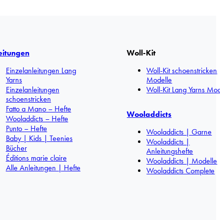
eitungen
Woll-Kit
Einzelanleitungen Lang
Woll-Kit schoenstricken
Yarns
Modelle
Einzelanleitungen
Woll-Kit Lang Yarns Mod
schoenstricken
Fatto a Mano – Hefte
Wooladdicts
Wooladdicts – Hefte
Punto – Hefte
Wooladdicts | Garne
Baby | Kids | Teenies
Wooladdicts |
Bücher
Anleitungshefte
Éditions marie claire
Wooladdicts | Modelle
Alle Anleitungen | Hefte
Wooladdicts Complete