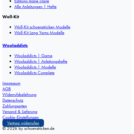
Éditions marie claire
Alle Anleitungen | Hefte
Woll-Kit
Woll-Kit schoenstricken Modelle
Woll-Kit Lang Yarns Modelle
Wooladdicts
Wooladdicts | Garne
Wooladdicts | Anleitungshefte
Wooladdicts | Modelle
Wooladdicts Complete
Impressum
AGB
Widerrufsbelehrung
Datenschutz
Zahlungsarten
Versand & Lieferung
Cookie-Einstellungen
Vertrag widerrufen
©
2026
by schoenstricken.de