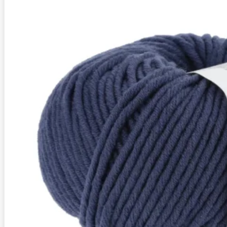
Zusammensetzung
Superwash, 98% Schurwolle (Merino extrafine - mu
Lauflänge
~90m / 100g
Nadelstärke
Ø 9 mm
Garnstärke
Chunky
Maschenprobe
12 M x 19 R