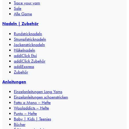
Trace your yarn
Sale
Alle Garne
Nadeln | Zubehör
Rundstricknadeln
Strumpfstricknadeln
Jackenstricknadeln
Häkelnadeln
addiClick Etui
addiClick Zubehör
addiExpress
Zubehör
Anleitungen
Einzelanleitungen Lang Yarns
Einzelanleitungen schoenstricken
Fatto a Mano – Hefte
Wooladdicts – Hefte
Punto – Hefte
Baby | Kids | Teenies
Bücher