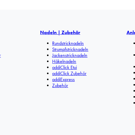
Nadeln | Zubehör
Anl
Rundstricknadeln
Strumpfstricknadeln
r
Jackenstricknadeln
Häkelnadeln
addiClick Etui
addiClick Zubehör
addiExpress
Zubehör