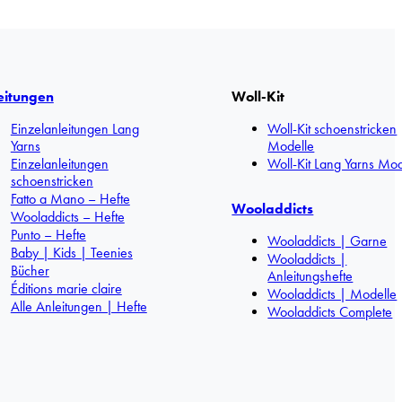
eitungen
Woll-Kit
Einzelanleitungen Lang
Woll-Kit schoenstricken
Yarns
Modelle
Einzelanleitungen
Woll-Kit Lang Yarns Mod
schoenstricken
Fatto a Mano – Hefte
Wooladdicts
Wooladdicts – Hefte
Punto – Hefte
Wooladdicts | Garne
Baby | Kids | Teenies
Wooladdicts |
Bücher
Anleitungshefte
Éditions marie claire
Wooladdicts | Modelle
Alle Anleitungen | Hefte
Wooladdicts Complete