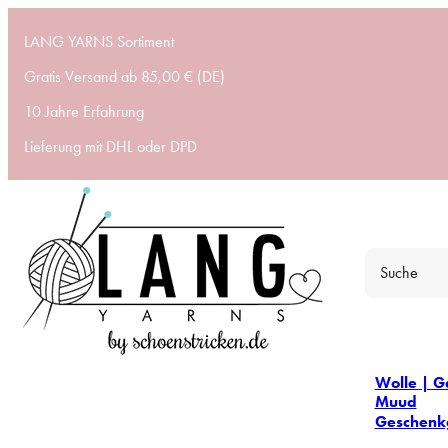
LANG YARNS Sortiment
Gratis Versand ab 85,00 € (DE)
10 Jahre Erfahrung
Lieferung mit DHL oder DPD
Wolle | G
Muud
Geschenk