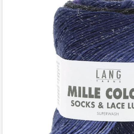
Zusammensetzung
25% Polyamid, Superwash, 2% Polyeste
Lauflänge
~400m / 100g
Nadelstärke
Ø 2,5-3,5 mm
Garnstärke
Sock / Baby
Maschenprobe
28 M x 40 R