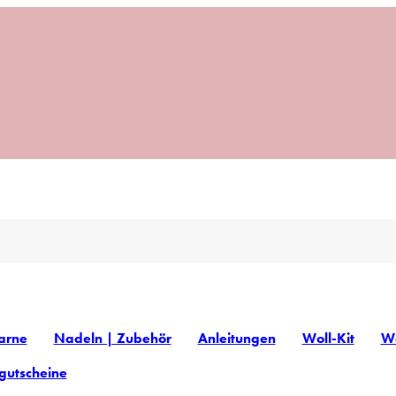
arne
Nadeln | Zubehör
Anleitungen
Woll-Kit
Wo
gutscheine