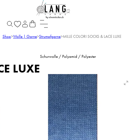
Shop
>
Wolle | Garne
>
Strumpfgarne
>
MILLE COLORI SOCKS & LACE LUXE
Schurwolle / Polyamid / Polyester
CE LUXE