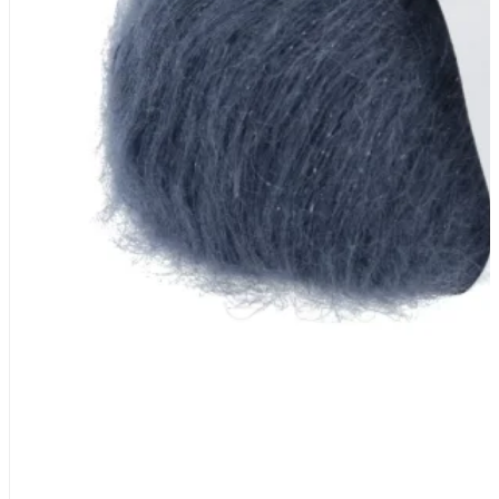
Zusammensetzung
73% Mohair (Superkid), 18% Seide,
Lauflänge
~175m / 25g
Nadelstärke
Ø 3-3,5 mm
Garnstärke
DK
Maschenprobe
22 M x 36 R