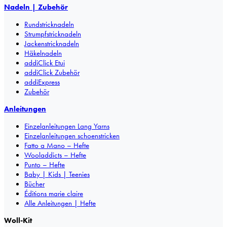
Nadeln | Zubehör
Rundstricknadeln
Strumpfstricknadeln
Jackenstricknadeln
Häkelnadeln
addiClick Etui
addiClick Zubehör
addiExpress
Zubehör
Anleitungen
Einzelanleitungen Lang Yarns
Einzelanleitungen schoenstricken
Fatto a Mano – Hefte
Wooladdicts – Hefte
Punto – Hefte
Baby | Kids | Teenies
Bücher
Éditions marie claire
Alle Anleitungen | Hefte
Woll-Kit