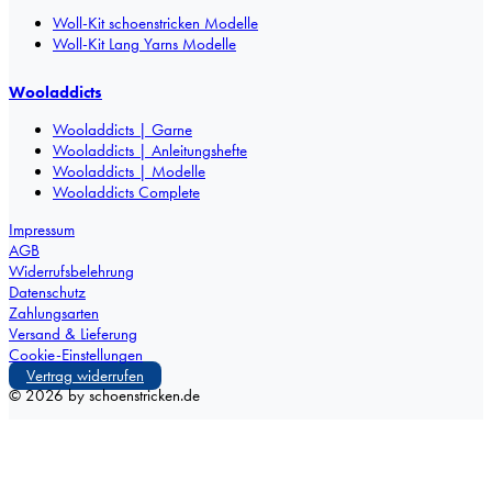
Woll-Kit schoenstricken Modelle
Woll-Kit Lang Yarns Modelle
Wooladdicts
Wooladdicts | Garne
Wooladdicts | Anleitungshefte
Wooladdicts | Modelle
Wooladdicts Complete
Impressum
AGB
Widerrufsbelehrung
Datenschutz
Zahlungsarten
Versand & Lieferung
Cookie-Einstellungen
Vertrag widerrufen
©
2026
by schoenstricken.de