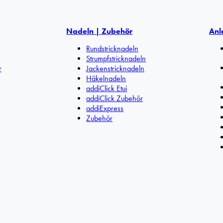
Nadeln | Zubehör
Anl
Rundstricknadeln
Strumpfstricknadeln
r
Jackenstricknadeln
Häkelnadeln
addiClick Etui
addiClick Zubehör
addiExpress
Zubehör