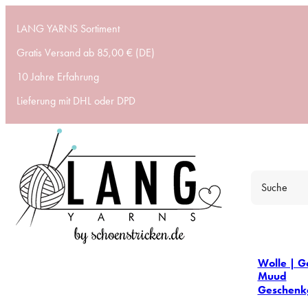
LANG YARNS Sortiment
Gratis Versand ab 85,00 € (DE)
10 Jahre Erfahrung
Lieferung mit DHL oder DPD
Wolle | G
Muud
Geschenk