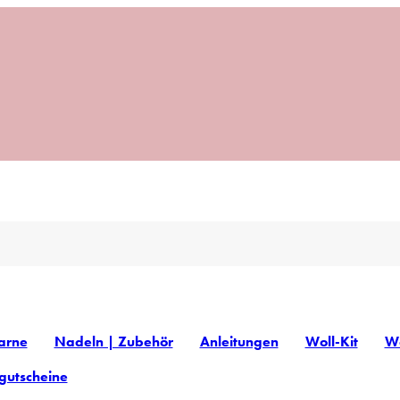
arne
Nadeln | Zubehör
Anleitungen
Woll-Kit
Wo
gutscheine