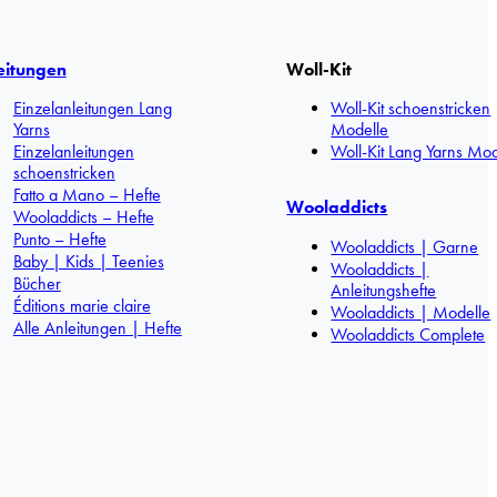
eitungen
Woll-Kit
Einzelanleitungen Lang
Woll-Kit schoenstricken
Yarns
Modelle
Einzelanleitungen
Woll-Kit Lang Yarns Mod
schoenstricken
Fatto a Mano – Hefte
Wooladdicts
Wooladdicts – Hefte
Punto – Hefte
Wooladdicts | Garne
Baby | Kids | Teenies
Wooladdicts |
Bücher
Anleitungshefte
Éditions marie claire
Wooladdicts | Modelle
Alle Anleitungen | Hefte
Wooladdicts Complete