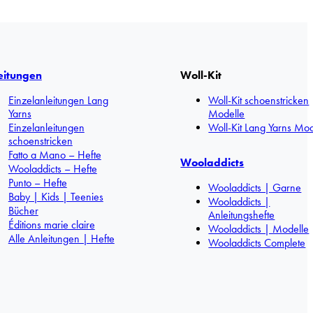
eitungen
Woll-Kit
Einzelanleitungen Lang
Woll-Kit schoenstricken
Yarns
Modelle
Einzelanleitungen
Woll-Kit Lang Yarns Mod
schoenstricken
Fatto a Mano – Hefte
Wooladdicts
Wooladdicts – Hefte
Punto – Hefte
Wooladdicts | Garne
Baby | Kids | Teenies
Wooladdicts |
Bücher
Anleitungshefte
Éditions marie claire
Wooladdicts | Modelle
Alle Anleitungen | Hefte
Wooladdicts Complete