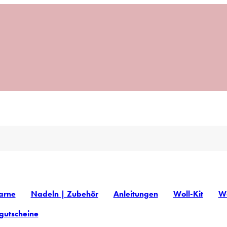
arne
Nadeln | Zubehör
Anleitungen
Woll-Kit
Wo
gutscheine