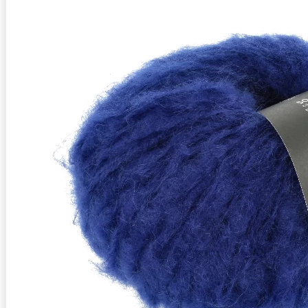
Zusammensetzung
82% Mohair (Superkid), 15% Schurwol
Lauflänge
~95m / 50g
Nadelstärke
Ø 6-7 mm
Garnstärke
Super Bulky
Maschenprobe
11 M x 16 R