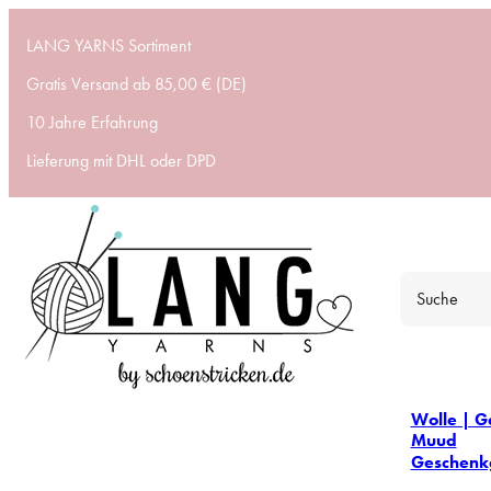
LANG YARNS Sortiment
Gratis Versand ab 85,00 € (DE)
10 Jahre Erfahrung
Lieferung mit DHL oder DPD
Wolle | G
Muud
Geschenk