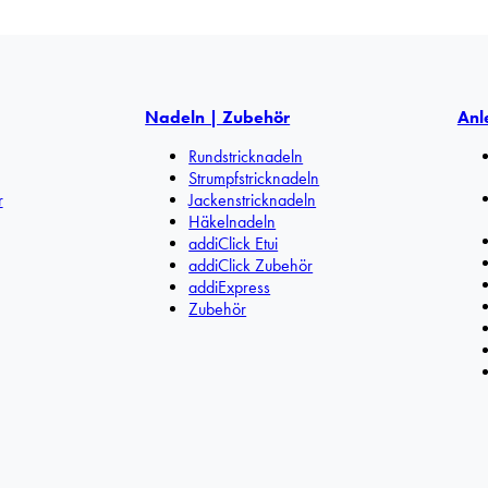
Nadeln | Zubehör
Anl
Rundstricknadeln
Strumpfstricknadeln
r
Jackenstricknadeln
Häkelnadeln
addiClick Etui
addiClick Zubehör
addiExpress
Zubehör