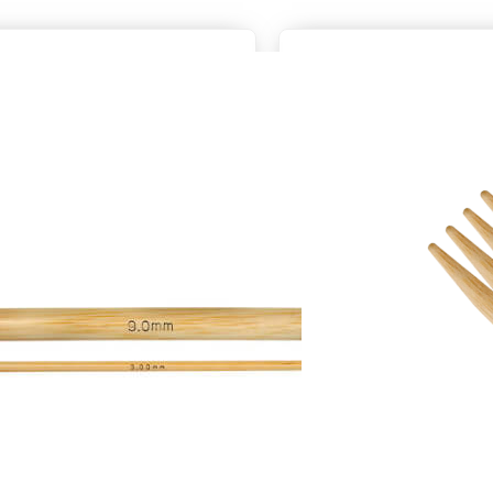
Stärken
2 – 12 mm
Längen
15 cm