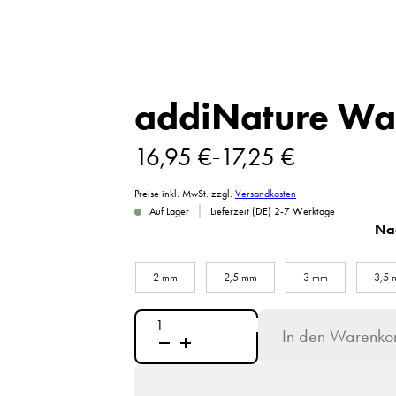
addiNature Wa
16,95
€
17,25
€
–
Preise inkl. MwSt.
zzgl.
Versandkosten
|
Auf Lager
Lieferzeit (DE) 2-7 Werktage
Na
2 mm
2,5 mm
3 mm
3,5
addiNature
In den Warenko
Walnut
Gold
Häkelnadel
Menge