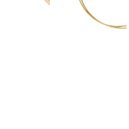
Stärken
2,0-10 mm
Längen
15/20 cm