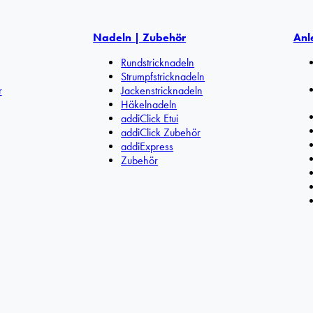
Nadeln | Zubehör
Anl
Rundstricknadeln
Strumpfstricknadeln
r
Jackenstricknadeln
Häkelnadeln
addiClick Etui
addiClick Zubehör
addiExpress
Zubehör