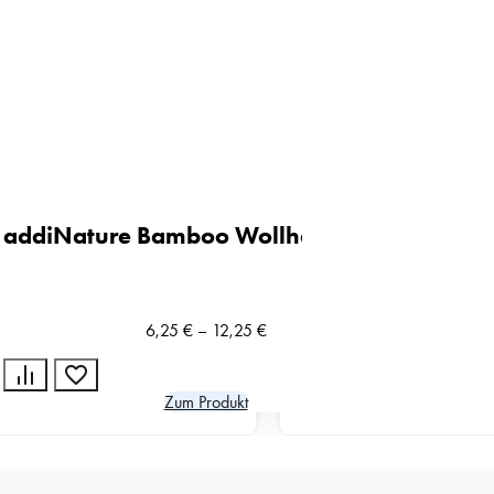
Colours Häkelnadel Etui
addiNature Bamboo Wollhäkelnadel
69,95
€
6,25
€
–
12,25
€
Zum Produkt
Zum Produkt