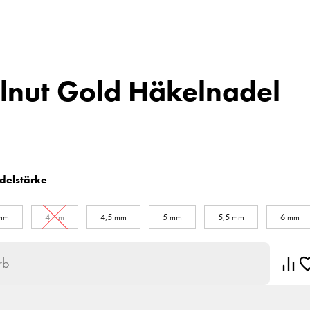
lnut Gold Häkelnadel
delstärke
 mm
4 mm
4,5 mm
5 mm
5,5 mm
6 mm
rb