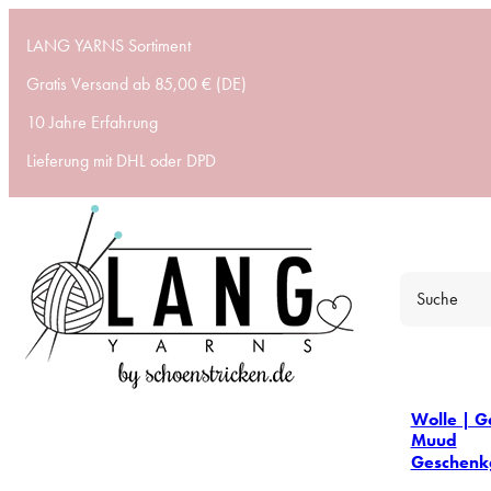
LANG YARNS Sortiment
Gratis Versand ab 85,00 € (DE)
10 Jahre Erfahrung
Lieferung mit DHL oder DPD
Wolle | G
Muud
Geschenk