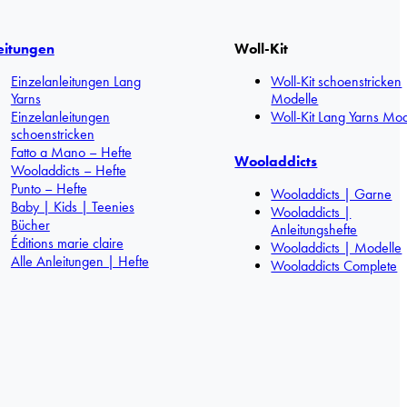
eitungen
Woll-Kit
Einzelanleitungen Lang
Woll-Kit schoenstricken
Yarns
Modelle
Einzelanleitungen
Woll-Kit Lang Yarns Mod
schoenstricken
Fatto a Mano – Hefte
Wooladdicts
Wooladdicts – Hefte
Punto – Hefte
Wooladdicts | Garne
Baby | Kids | Teenies
Wooladdicts |
Bücher
Anleitungshefte
Éditions marie claire
Wooladdicts | Modelle
Alle Anleitungen | Hefte
Wooladdicts Complete