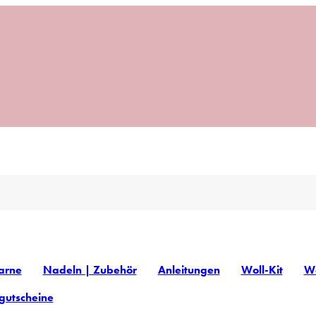
arne
Nadeln | Zubehör
Anleitungen
Woll-Kit
Wo
gutscheine