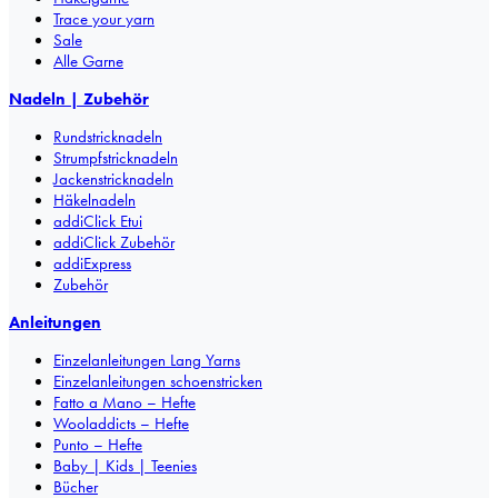
Trace your yarn
Sale
Alle Garne
Nadeln | Zubehör
Rundstricknadeln
Strumpfstricknadeln
Jackenstricknadeln
Häkelnadeln
addiClick Etui
addiClick Zubehör
addiExpress
Zubehör
Anleitungen
Einzelanleitungen Lang Yarns
Einzelanleitungen schoenstricken
Fatto a Mano – Hefte
Wooladdicts – Hefte
Punto – Hefte
Baby | Kids | Teenies
Bücher