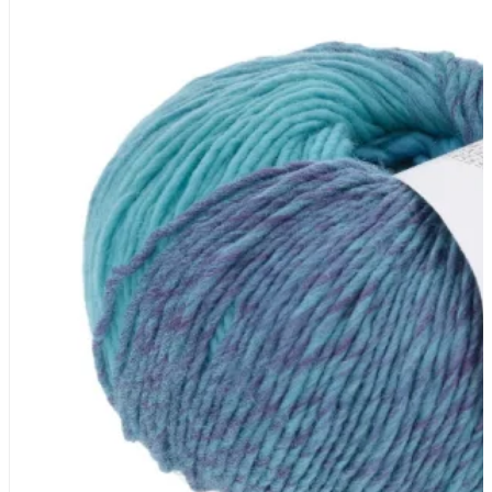
Zusammensetzung
100% Schurwolle (Merino extrafine – 
Lauflänge
~170m / 50g
Nadelstärke
Ø 4,5-5 mm
Garnstärke
Worsted
Maschenprobe
19 M x 27 R