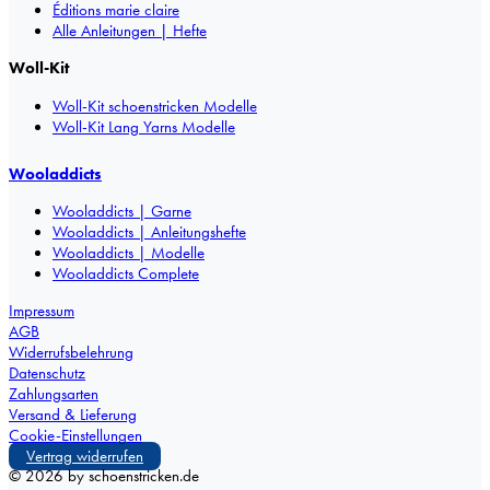
Éditions marie claire
Alle Anleitungen | Hefte
Woll-Kit
Woll-Kit schoenstricken Modelle
Woll-Kit Lang Yarns Modelle
Wooladdicts
Wooladdicts | Garne
Wooladdicts | Anleitungshefte
Wooladdicts | Modelle
Wooladdicts Complete
Impressum
AGB
Widerrufsbelehrung
Datenschutz
Zahlungsarten
Versand & Lieferung
Cookie-Einstellungen
Vertrag widerrufen
©
2026
by schoenstricken.de