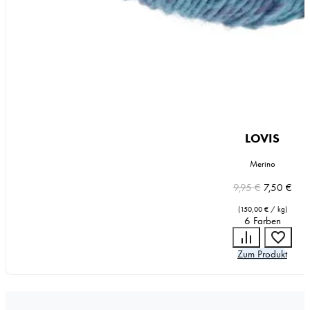
LOVIS
Merino
Ursprünglic
Aktue
9,95
€
7,50
€
Preis
Preis
(
150,00
€
/
kg
)
war:
ist:
6 Farben
9,95 €
7,50
Zum Produkt