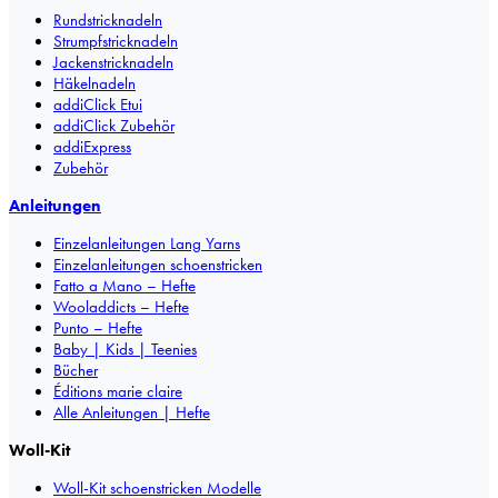
Rundstricknadeln
Strumpfstricknadeln
Jackenstricknadeln
Häkelnadeln
addiClick Etui
addiClick Zubehör
addiExpress
Zubehör
Anleitungen
Einzelanleitungen Lang Yarns
Einzelanleitungen schoenstricken
Fatto a Mano – Hefte
Wooladdicts – Hefte
Punto – Hefte
Baby | Kids | Teenies
Bücher
Éditions marie claire
Alle Anleitungen | Hefte
Woll-Kit
Woll-Kit schoenstricken Modelle