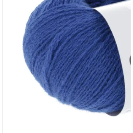
Zusammensetzung
100% Kaschmir
Lauflänge
~165m / 25g
Nadelstärke
Ø 3-3,5 mm
Garnstärke
Sport
Maschenprobe
25 M x 41 R