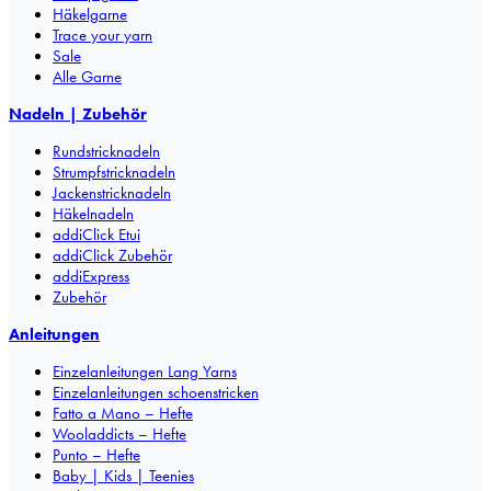
Häkelgarne
Trace your yarn
Sale
Alle Garne
Nadeln | Zubehör
Rundstricknadeln
Strumpfstricknadeln
Jackenstricknadeln
Häkelnadeln
addiClick Etui
addiClick Zubehör
addiExpress
Zubehör
Anleitungen
Einzelanleitungen Lang Yarns
Einzelanleitungen schoenstricken
Fatto a Mano – Hefte
Wooladdicts – Hefte
Punto – Hefte
Baby | Kids | Teenies