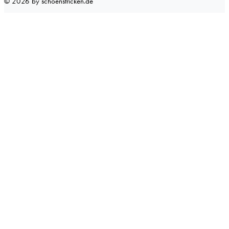
©
2026
by schoenstricken.de