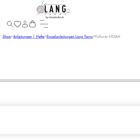
Shop
>
Anleitungen | Hefte
>
Einzelanleitungen Lang Yarns
>
Pullover NOAH