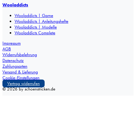
Wooladdicts
Wooladdicts | Garne
Wooladdicts | Anleitungshefte
Wooladdicts | Modelle
Wooladdicts Complete
Impressum
AGB
Widerrufsbelehrung
Datenschutz
Zahlungsarten
Versand & Lieferung
Cookie-Einstellungen
Vertrag widerrufen
©
2026
by schoenstricken.de