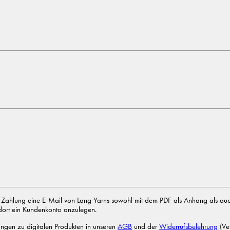
er Zahlung eine E-Mail von Lang Yarns sowohl mit dem PDF als Anhang als auc
 dort ein Kundenkonto anzulegen.
ngen zu digitalen Produkten in unseren
AGB
und der
Widerrufsbelehrung
(Ver