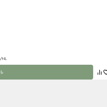
R/NL.
rb