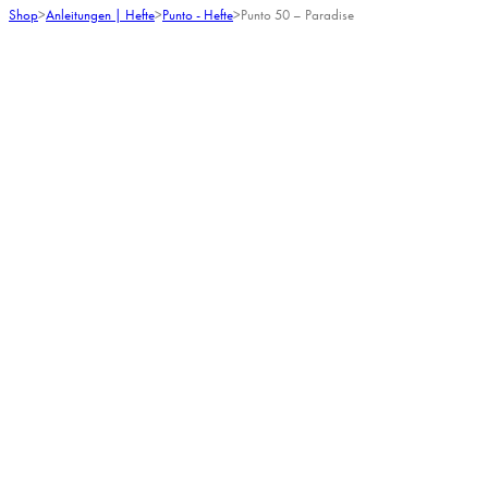
Shop
>
Anleitungen | Hefte
>
Punto - Hefte
>
Punto 50 – Paradise