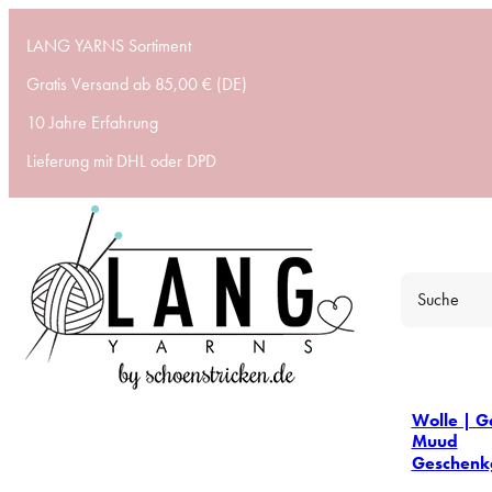
LANG YARNS Sortiment
Gratis Versand ab 85,00 € (DE)
10 Jahre Erfahrung
Lieferung mit DHL oder DPD
Wolle | G
Muud
Geschenk