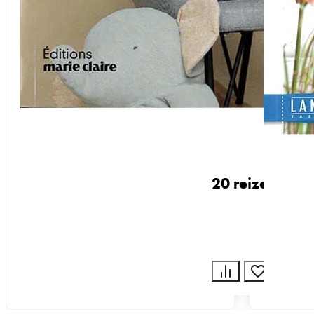
20 reizende B
Buch
15,90
Zum Prod