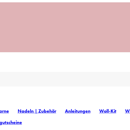
arne
Nadeln | Zubehör
Anleitungen
Woll-Kit
Wo
gutscheine