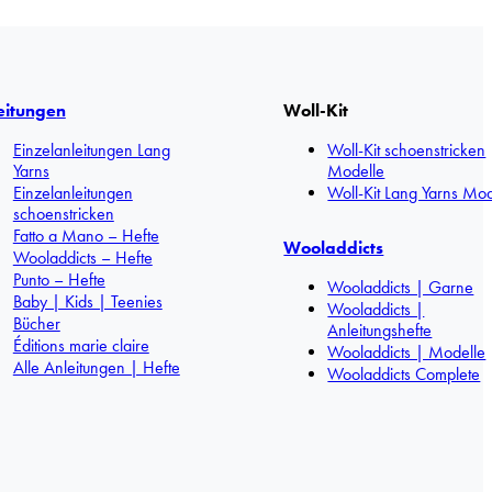
eitungen
Woll-Kit
Einzelanleitungen Lang
Woll-Kit schoenstricken
Yarns
Modelle
Einzelanleitungen
Woll-Kit Lang Yarns Mod
schoenstricken
Fatto a Mano – Hefte
Wooladdicts
Wooladdicts – Hefte
Punto – Hefte
Wooladdicts | Garne
Baby | Kids | Teenies
Wooladdicts |
Bücher
Anleitungshefte
Éditions marie claire
Wooladdicts | Modelle
Alle Anleitungen | Hefte
Wooladdicts Complete