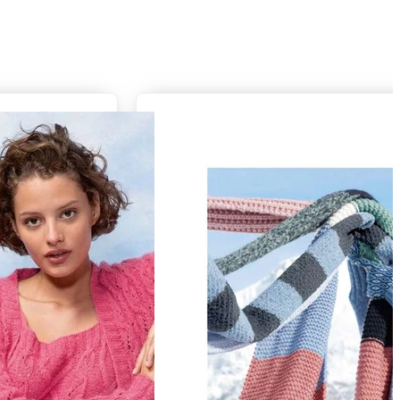
kt
Damen