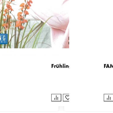
abymodelle
Frühlingsfrische Masche
FAM
Buch
€
15,90
€
ukt
Zum Produkt