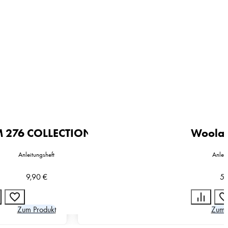
n
 276 COLLECTION
Woolad
Anleitungsheft
Anleit
9,90
€
5,
Zum Produkt
Zum 