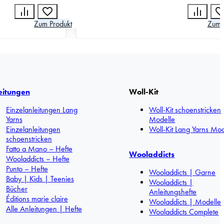
Zum Produkt
Zum 
eitungen
Woll-Kit
Einzelanleitungen Lang
Woll-Kit schoenstricken
Yarns
Modelle
Einzelanleitungen
Woll-Kit Lang Yarns Mod
schoenstricken
Fatto a Mano – Hefte
Wooladdicts
Wooladdicts – Hefte
Punto – Hefte
Wooladdicts | Garne
Baby | Kids | Teenies
Wooladdicts |
Bücher
Anleitungshefte
Éditions marie claire
Wooladdicts | Modelle
Alle Anleitungen | Hefte
Wooladdicts Complete