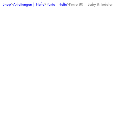
Shop
>
Anleitungen | Hefte
>
Punto - Hefte
>
Punto 80 – Baby & Toddler