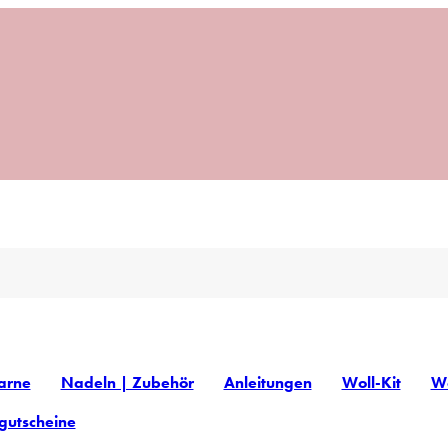
arne
Nadeln | Zubehör
Anleitungen
Woll-Kit
Wo
gutscheine