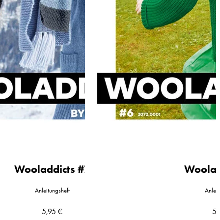
Wooladdicts #7
Woolad
Anleitungsheft
Anleit
5,95
€
5,