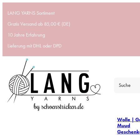
LANG YARNS Sortiment
Gratis Versand ab 85,00 € (DE)
10 Jahre Erfahrung
Lieferung mit DHL oder DPD
Wolle | G
Muud
Geschenk