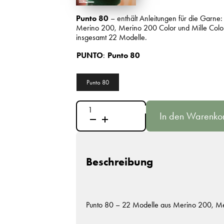
Punto 80
– enthält Anleitungen für die Garne:
Merino 200, Merino 200 Color und Mille Color
insgesamt 22 Modelle.
PUNTO
:
Punto 80
Punto 80
Punto
In den Warenko
80
-
Baby
&
Toddler
Menge
Beschreibung
Punto 80 – 22 Modelle aus Merino 200, Mer