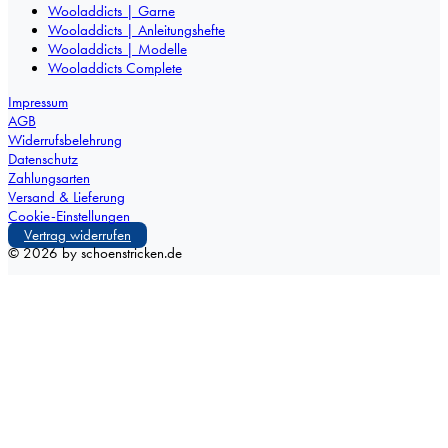
Wooladdicts | Garne
Wooladdicts | Anleitungshefte
Wooladdicts | Modelle
Wooladdicts Complete
Impressum
AGB
Widerrufsbelehrung
Datenschutz
Zahlungsarten
Versand & Lieferung
Cookie-Einstellungen
Vertrag widerrufen
©
2026
by schoenstricken.de