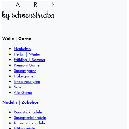
Wolle | Garne
Neuheiten
Herbst | Winter
Frühling | Sommer
Premium Garne
Strumpfgarne
Häkelgarne
Trace your yarn
Sale
Alle Garne
Nadeln | Zubehör
Rundstricknadeln
Strumpfstricknadeln
Jackenstricknadeln
Häkelnadeln