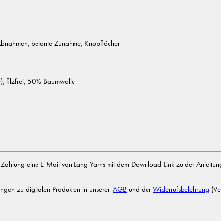
 Abnahmen, betonte Zunahme, Knopflöcher
), filzfrei, 50% Baumwolle
er Zahlung eine E-Mail von Lang Yarns mit dem Download-Link zu der Anleitung
ngen zu digitalen Produkten in unseren
AGB
und der
Widerrufsbelehrung
(Ver