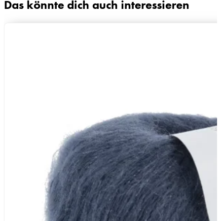
Das könnte dich auch interessieren
 bleichen, Schonend trocknen, Bei 110° bügeln, Reinigung mit PCE, Feinwas
Zusammensetzung
73% Mohair (Superkid), 18% Seide,
Lauflänge
~175m / 25g
Nadelstärke
Ø 3-3,5 mm
Garnstärke