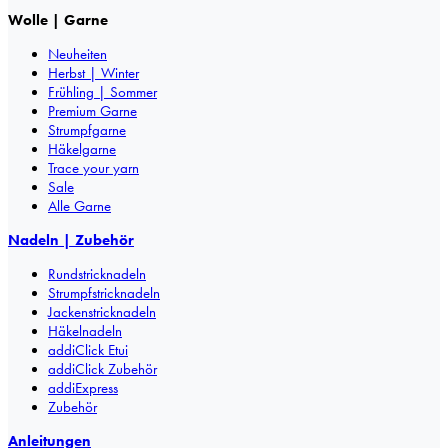
Wolle | Garne
Neuheiten
Herbst | Winter
Frühling | Sommer
Premium Garne
Strumpfgarne
Häkelgarne
Trace your yarn
Sale
Alle Garne
Nadeln | Zubehör
Rundstricknadeln
Strumpfstricknadeln
Jackenstricknadeln
Häkelnadeln
addiClick Etui
addiClick Zubehör
addiExpress
Zubehör
Anleitungen