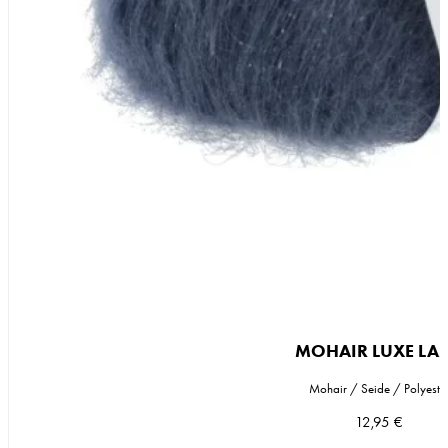
DK
Maschenprobe
22 M x 36 R
MOHAIR LUXE LA
Mohair / Seide / Polyeste
12,95
€