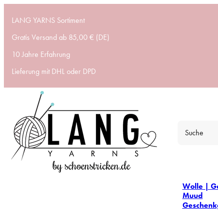
LANG YARNS Sortiment
Gratis Versand ab 85,00 € (DE)
10 Jahre Erfahrung
Lieferung mit DHL oder DPD
Wolle | G
Muud
Geschenk