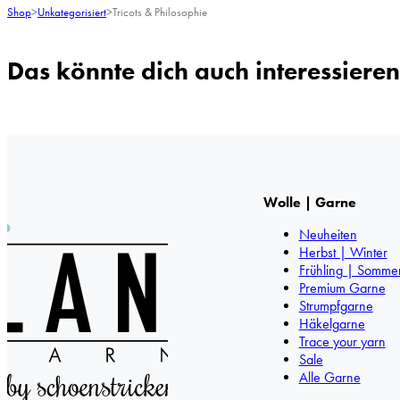
Shop
>
Unkategorisiert
>
Tricots & Philosophie
Das könnte dich auch interessieren
Wolle | Garne
Neuheiten
Herbst | Winter
Frühling | Somme
Premium Garne
Strumpfgarne
Häkelgarne
Trace your yarn
Sale
Alle Garne