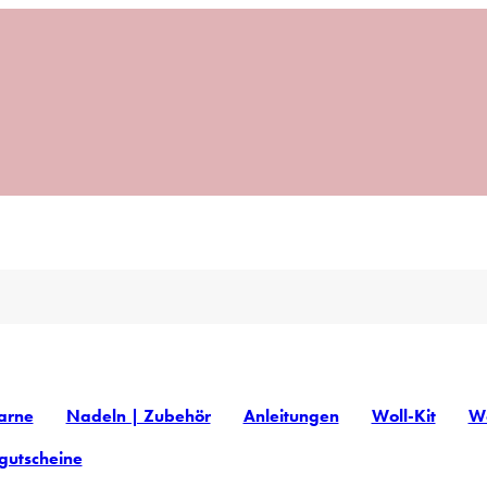
arne
Nadeln | Zubehör
Anleitungen
Woll-Kit
Wo
gutscheine