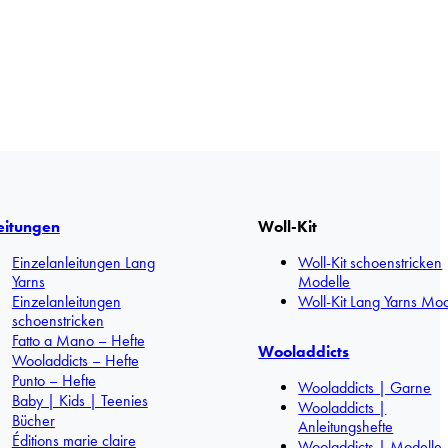
eitungen
Woll-Kit
Einzelanleitungen Lang
Woll-Kit schoenstricken
Yarns
Modelle
Einzelanleitungen
Woll-Kit Lang Yarns Mod
schoenstricken
Fatto a Mano – Hefte
Wooladdicts
Wooladdicts – Hefte
Punto – Hefte
Wooladdicts | Garne
Baby | Kids | Teenies
Wooladdicts |
Bücher
Anleitungshefte
Éditions marie claire
Wooladdicts | Modelle