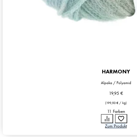
HARMONY
Alpaka / Polyamid
19,95
€
(
199,50
€
/
kg
)
11 Farben
Zum Produkt