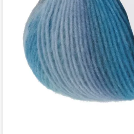
Zusammensetzung
10% Polyamid, Superwash, 90% Schurwolle (Merino 
Lauflänge
~260m / 100g
Nadelstärke
Ø 7 mm
Garnstärke
Chunky
Maschenprobe
13 M x 20 R