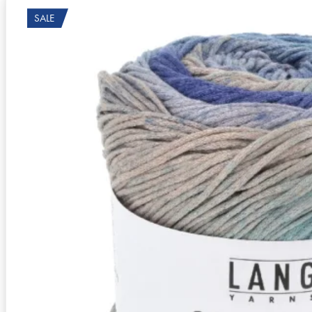
SALE
Zusammensetzung
100% Seide
Lauflänge
~260m / 100g
Nadelstärke
Ø 3,5-4 mm
Garnstärke
DK
Maschenprobe
22 M x 31 R