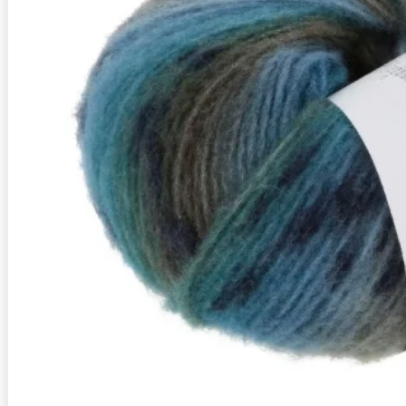
Zusammensetzung
Superwash, 10% Polyamid, 84% Schurwolle (Merino extrafine
Lauflänge
~260m / 100g
Nadelstärke
Ø 6-7 mm
Garnstärke
Chunky
Maschenprobe
12 M x 20 R