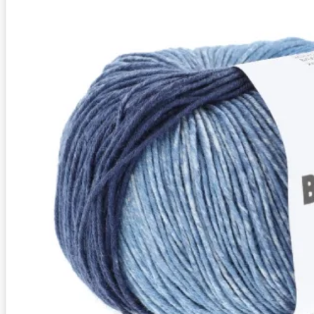
Zusammensetzung
100% Baumwolle (aus kontrolliert biol
Lauflänge
~180m / 50g
Nadelstärke
Ø 2,5-3 mm
Garnstärke
Sport
Maschenprobe
25 M x 34 R