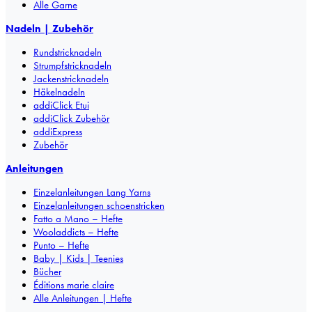
Alle Garne
Nadeln | Zubehör
Rundstricknadeln
Strumpfstricknadeln
Jackenstricknadeln
Häkelnadeln
addiClick Etui
addiClick Zubehör
addiExpress
Zubehör
Anleitungen
Einzelanleitungen Lang Yarns
Einzelanleitungen schoenstricken
Fatto a Mano – Hefte
Wooladdicts – Hefte
Punto – Hefte
Baby | Kids | Teenies
Bücher
Éditions marie claire
Alle Anleitungen | Hefte