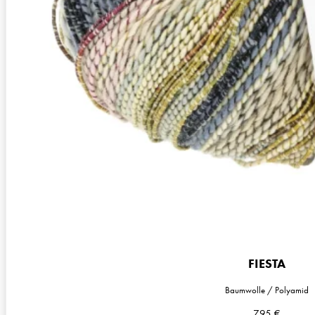
Ø 3,5-4 mm
Garnstärke
DK
Maschenprobe
22 M x 32 R
FIESTA
Baumwolle / Polyamid
7,95
€