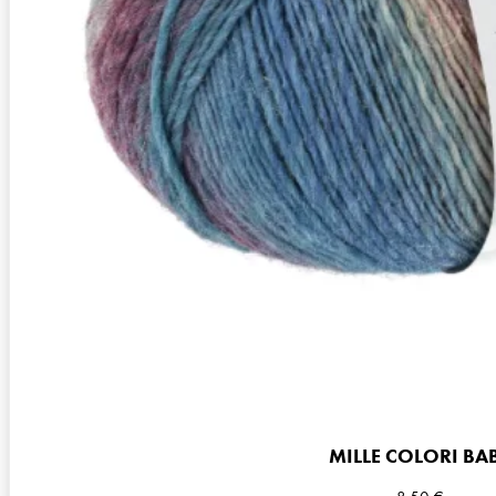
~190m / 50g
Nadelstärke
Ø 3-3,5 mm
Garnstärke
Sock / Baby
Maschenprobe
27 M x 36 R
MILLE COLORI BA