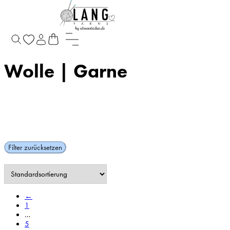
Startseite
/
Wolle | Garne
/
Seite 7
Wolle | Garne
Filter zurücksetzen
←
1
…
5