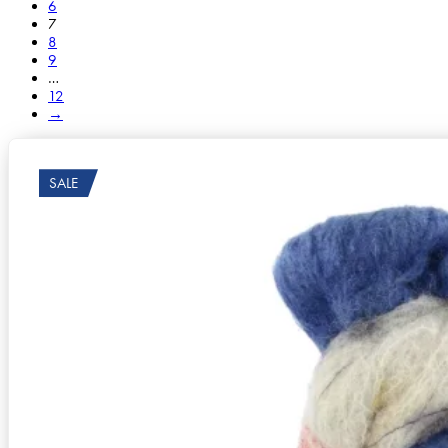
6
7
8
9
…
12
→
SALE