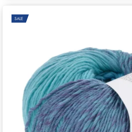
SALE
Zusammensetzung
100% Schurwolle (Merino extrafine – 
Lauflänge
~170m / 50g
Nadelstärke
Ø 4,5-5 mm
Garnstärke
Worsted