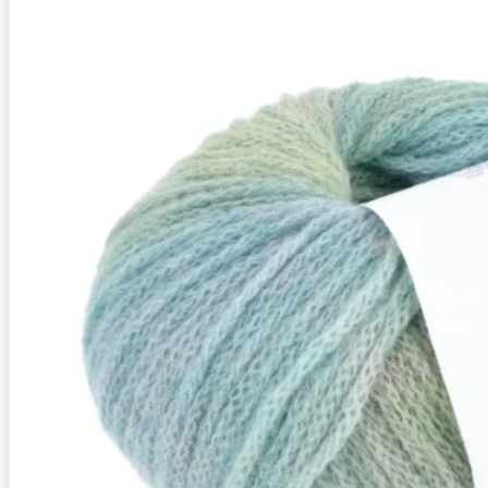
Zusammensetzung
82% Alpaka (Baby), 18% Po
Lauflänge
~260m / 100g
Nadelstärke
Ø 5-6 mm
Garnstärke
Worsted
Maschenprobe
17 M x 26 R