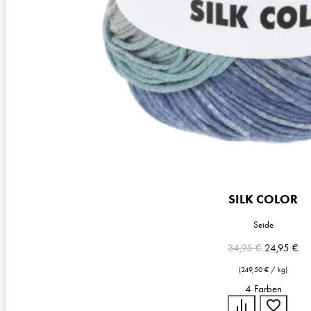
SILK COLOR
Seide
Ursprünglic
Akt
34,95
€
24,95
€
Preis
Pre
(
249,50
€
/
kg
)
war:
ist:
34,95 €
24
4 Farben