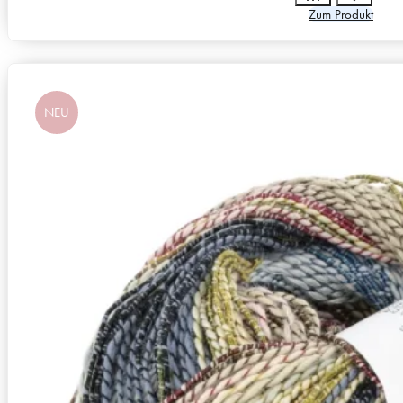
Zum Produkt
NEU
Zusammensetzung
12% Polyamid, 88% Baumw
Lauflänge
~140m / 50g
Nadelstärke