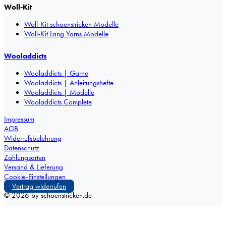
Woll-Kit
Woll-Kit schoenstricken Modelle
Woll-Kit Lang Yarns Modelle
Wooladdicts
Wooladdicts | Garne
Wooladdicts | Anleitungshefte
Wooladdicts | Modelle
Wooladdicts Complete
Impressum
AGB
Widerrufsbelehrung
Datenschutz
Zahlungsarten
Versand & Lieferung
Cookie-Einstellungen
Vertrag widerrufen
©
2026
by schoenstricken.de