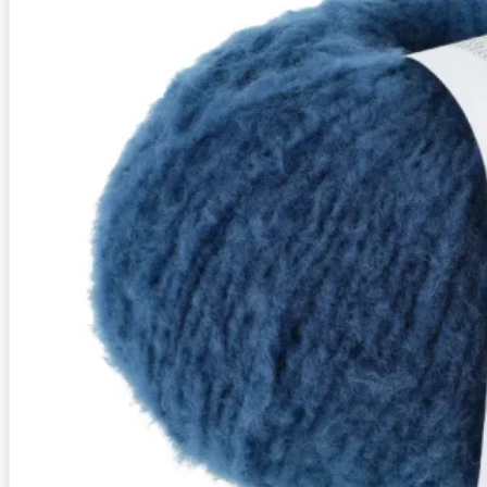
Zusammensetzung
7% Polyamid, 93% Schurwolle (Merino extraf
Lauflänge
~270m / 100g
Nadelstärke
Ø 7-8 mm
Garnstärke
Chunky
Maschenprobe
9 M x 16 R