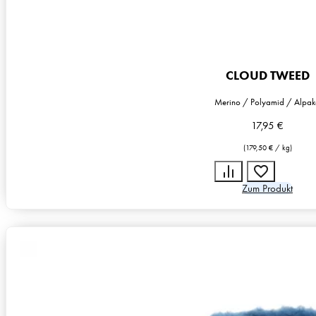
CLOUD TWEED
Merino / Polyamid / Alpa
17,95
€
(
179,50
€
/
kg
)
Zum Produkt