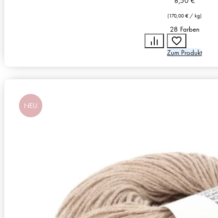
8,50
€
(
170,00
€
/
kg
)
28 Farben
Zum Produkt
NEU