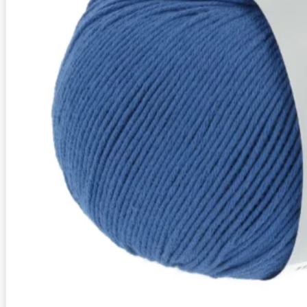
Zusammensetzung
100% Baumwolle (aus kontrolliert biol
Lauflänge
~180m / 50g
Nadelstärke
Ø 2,5-3 mm
Garnstärke
Sport
Maschenprobe
25 M x 34 R