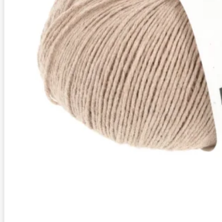
Zusammensetzung
100% Baumwolle (Organ
Lauflänge
~180m / 50g
Nadelstärke
Ø 2,5-3 mm
Garnstärke
Sport
Maschenprobe
25 M x 34 R