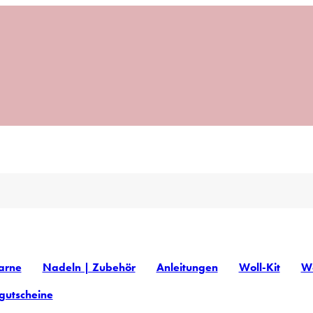
arne
Nadeln | Zubehör
Anleitungen
Woll-Kit
Wo
gutscheine