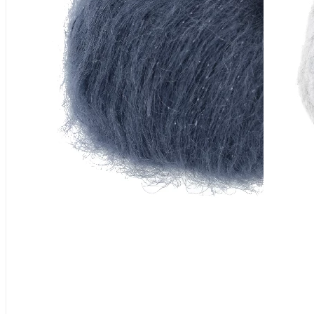
73% Mohair (Superkid), 18% Seide,
Lauflänge
~175m / 25g
Nadelstärke
Ø 3-3,5 mm
Garnstärke
DK
Maschenprobe
22 M x 36 R