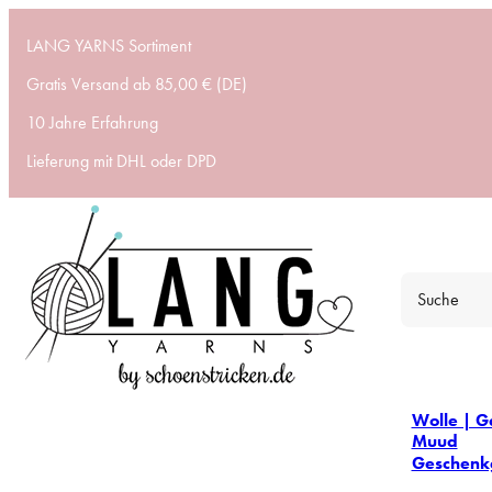
LANG YARNS Sortiment
Gratis Versand ab 85,00 € (DE)
10 Jahre Erfahrung
Lieferung mit DHL oder DPD
Wolle | G
Muud
Geschenk