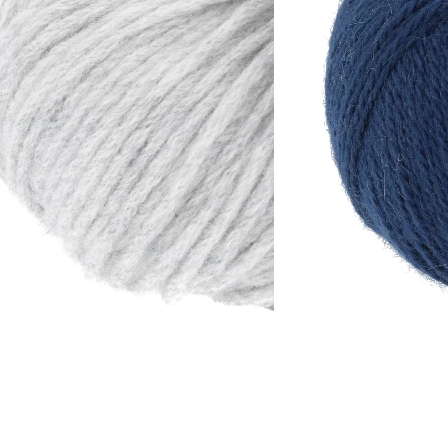
 9% Polyester
100% Kaschmir
Lauflänge
~50m / 25g
Nadelstärke
Ø 6-7 mm
Garnstärke
Worsted
Maschenprobe
16 M x 22 R