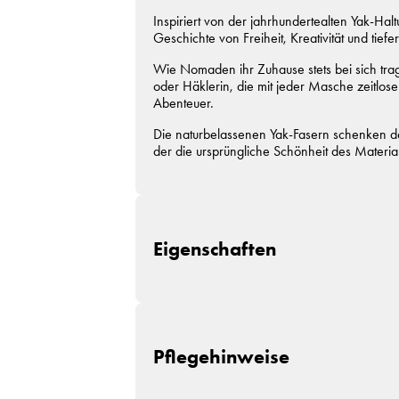
Inspiriert von der jahrhundertealten Yak-
Geschichte von Freiheit, Kreativität und tie
Wie Nomaden ihr Zuhause stets bei sich trag
oder Häklerin, die mit jeder Masche zeitlos
Abenteuer.
Die naturbelassenen Yak-Fasern schenken d
der die ursprüngliche Schönheit des Materia
Eigenschaften
Zusammensetzung:
85% Schurwolle (Extr
Lauflänge:
~125m / 25g
Pflegehinweise
Nadelstärke:
Ø 4-4,5 mm
Garnstärke:
Sport
Maschenprobe:
26 M x 38 R