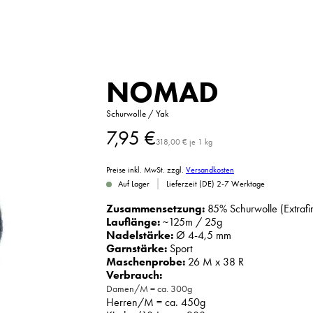
NOMAD
Schurwolle / Yak
7,95
€
318,00
€
je
1
kg
Preise inkl. MwSt.
zzgl.
Versandkosten
|
Auf Lager
Lieferzeit (DE) 2-7 Werktage
Zusammensetzung:
85% Schurwolle (Extrafi
Lauflänge:
~125m / 25g
Nadelstärke:
Ø 4-4,5 mm
Garnstärke:
Sport
Maschenprobe:
26 M x 38 R
Verbrauch:
Damen/M = ca. 300g
Herren/M = ca. 450g