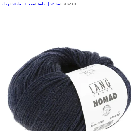
Shop
>
Wolle | Garne
>
Herbst | Winter
>
NOMAD