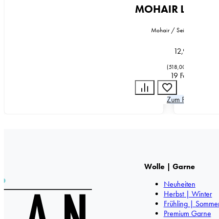
MOHAIR LUXE L
Mohair / Seide / Polyeste
12,95
€
(
518,00
€
/
kg
)
19 Farben
Zum Produkt
Wolle | Garne
Neuheiten
Herbst | Winter
Frühling | Somme
Premium Garne