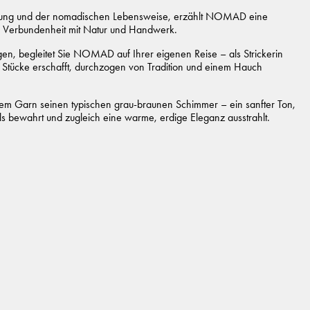
Haltung und der nomadischen Lebensweise, erzählt NOMAD eine
fer Verbundenheit mit Natur und Handwerk.
en, begleitet Sie NOMAD auf Ihrer eigenen Reise – als Strickerin
e Stücke erschafft, durchzogen von Tradition und einem Hauch
em Garn seinen typischen grau-braunen Schimmer – ein sanfter Ton,
ls bewahrt und zugleich eine warme, erdige Eleganz ausstrahlt.
afine – mulesing free), 15% Yak