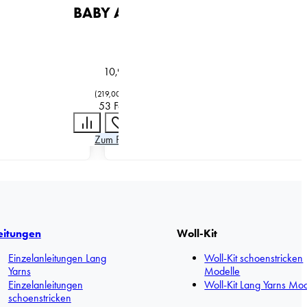
BABY ALPACA
10,95
€
(
219,00
€
/
kg
)
53 Farben
Zum Produkt
eitungen
Woll-Kit
Einzelanleitungen Lang
Woll-Kit schoenstricken
Yarns
Modelle
Einzelanleitungen
Woll-Kit Lang Yarns Mod
schoenstricken