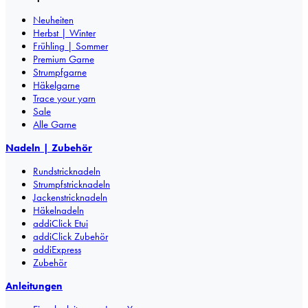
Neuheiten
Herbst | Winter
Frühling | Sommer
Premium Garne
Strumpfgarne
Häkelgarne
Trace your yarn
Sale
Alle Garne
Nadeln | Zubehör
Rundstricknadeln
Strumpfstricknadeln
Jackenstricknadeln
Häkelnadeln
addiClick Etui
addiClick Zubehör
addiExpress
Zubehör
Anleitungen