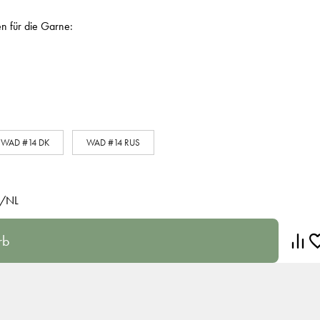
en für die Garne:
WAD #14 DK
WAD #14 RUS
R/NL
rb