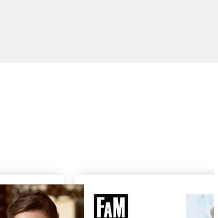
DK und RUS
OW, PRIDE
r
kt