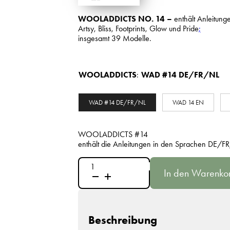
WOOLADDICTS NO. 14 –
enthält Anleitung
Artsy, Bliss, Footprints, Glow und Pride
;
insgesamt 39 Modelle.
WOOLADDICTS
:
WAD #14 DE/FR/NL
WAD #14 DE/FR/NL
WAD 14 EN
WOOLADDICTS #14
enthält die Anleitungen in den Sprachen DE/F
WOOLADDICTS
In den Warenko
#14
Menge
Beschreibung