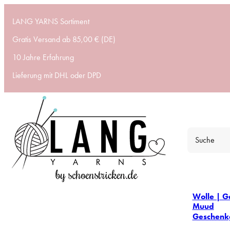
LANG YARNS Sortiment
Gratis Versand ab 85,00 € (DE)
10 Jahre Erfahrung
Lieferung mit DHL oder DPD
Wolle | G
Muud
Geschenk