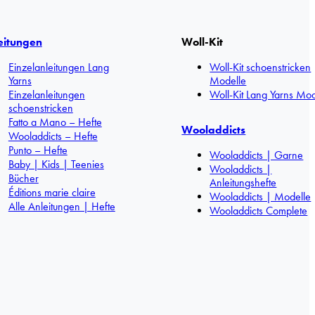
eitungen
Woll-Kit
Einzelanleitungen Lang
Woll-Kit schoenstricken
Yarns
Modelle
Einzelanleitungen
Woll-Kit Lang Yarns Mod
schoenstricken
Fatto a Mano – Hefte
Wooladdicts
Wooladdicts – Hefte
Punto – Hefte
Wooladdicts | Garne
Baby | Kids | Teenies
Wooladdicts |
Bücher
Anleitungshefte
Éditions marie claire
Wooladdicts | Modelle
Alle Anleitungen | Hefte
Wooladdicts Complete