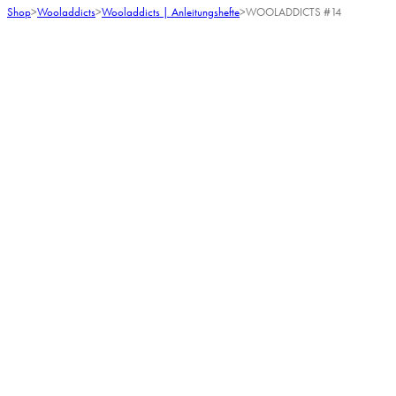
Shop
>
Wooladdicts
>
Wooladdicts | Anleitungshefte
>
WOOLADDICTS #14