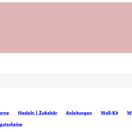
arne
Nadeln | Zubehör
Anleitungen
Woll-Kit
Wo
gutscheine